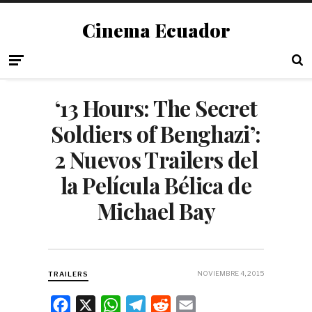
Cinema Ecuador
‘13 Hours: The Secret
Soldiers of Benghazi’:
2 Nuevos Trailers del
la Película Bélica de
Michael Bay
NOVIEMBRE 4, 2015
TRAILERS
F
X
W
T
R
E