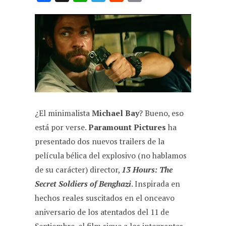
a
h
e
e
m
c
a
l
d
a
e
t
e
d
i
b
s
g
i
l
o
A
r
t
o
p
a
k
p
m
¿El minimalista
Michael Bay
? Bueno, eso
está por verse.
Paramount Pictures
ha
presentado dos nuevos trailers de la
película bélica del explosivo (no hablamos
de su carácter) director,
13 Hours: The
Secret Soldiers of Benghazi
. Inspirada en
hechos reales suscitados en el onceavo
aniversario de los atentados del 11 de