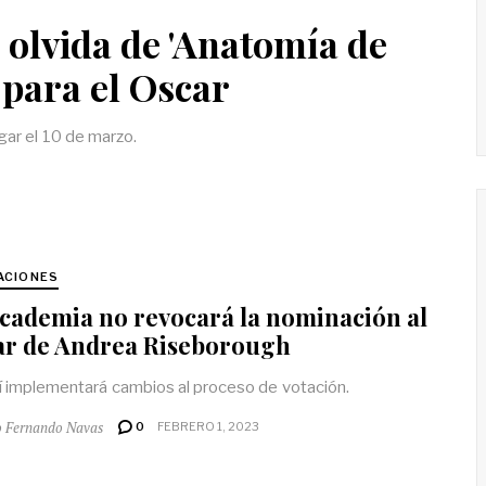
 olvida de 'Anatomía de
 para el Oscar
gar el 10 de marzo.
ACIONES
cademia no revocará la nominación al
ar de Andrea Riseborough
í implementará cambios al proceso de votación.
o Fernando Navas
0
FEBRERO 1, 2023