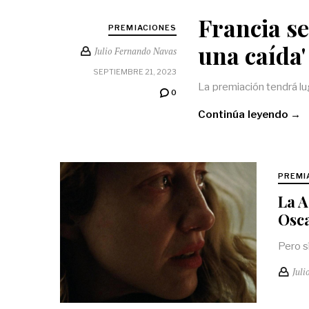
Francia se
PREMIACIONES
una caída'
Julio Fernando Navas
SEPTIEMBRE 21, 2023
La premiación tendrá lu
0
Continúa leyendo →
PREMI
La A
Osc
Pero s
Juli