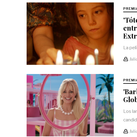
PREMI
'Tót
entr
Extr
La pel
Juli
PREMI
'Bar
Glob
Los la
candid
Juli