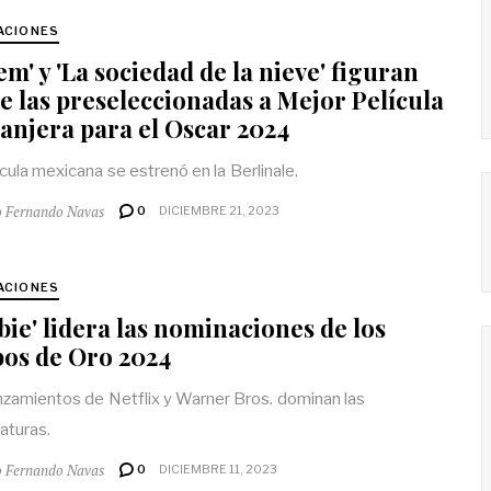
ACIONES
em' y 'La sociedad de la nieve' figuran
e las preseleccionadas a Mejor Película
anjera para el Oscar 2024
ícula mexicana se estrenó en la Berlinale.
o Fernando Navas
0
DICIEMBRE 21, 2023
ACIONES
bie' lidera las nominaciones de los
os de Oro 2024
nzamientos de Netflix y Warner Bros. dominan las
aturas.
o Fernando Navas
0
DICIEMBRE 11, 2023