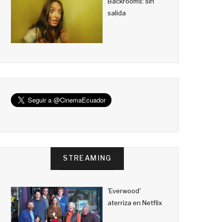
Backrooms: sin
salida
STREAMING
'Everwood'
aterriza en Netflix