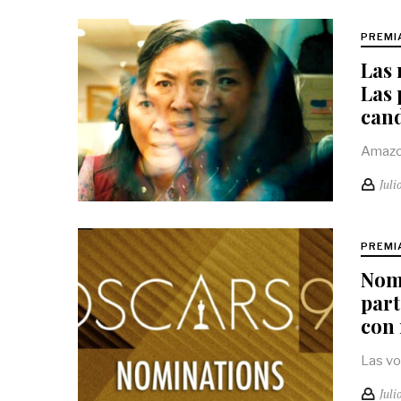
PREMI
Las 
Las 
can
Amazon
Juli
PREMI
Nomi
part
con 
Las vo
Juli