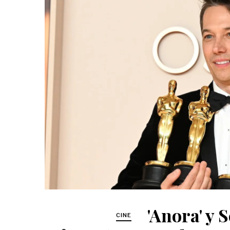
'Anora' y 
CINE