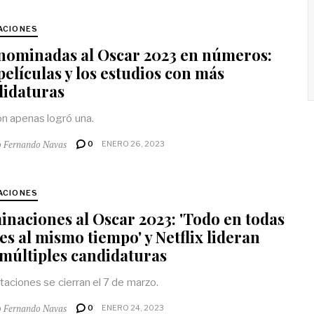
ACIONES
nominadas al Oscar 2023 en números:
películas y los estudios con más
didaturas
 apenas logró una.
o Fernando Navas
0
ENERO 26, 2023
ACIONES
naciones al Oscar 2023: 'Todo en todas
es al mismo tiempo' y Netflix lideran
múltiples candidaturas
taciones se cierran el 7 de marzo.
o Fernando Navas
0
ENERO 24, 2023