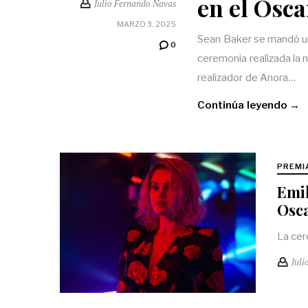
en el Osca
Julio Fernando Navas
MARZO 3, 2025
Sean Baker se mandó un
0
ceremonia realizada la
realizador de Anora…
Continúa leyendo →
PREMI
Emil
Osca
La cer
Juli