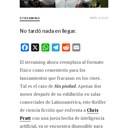
ABRIL 5, 2026
STREAMING
No tardó nada en llegar.
F
X
W
T
R
E
a
h
e
e
m
El streaming ahora reemplaza al formato
c
a
l
d
a
físico como cementerio para los
e
t
e
d
i
lanzamientos que fracasan en los cines.
b
s
g
i
l
Tal es el caso de
Sin piedad
. Apenas dos
o
A
r
t
meses después de su exhibición en salas
o
p
a
comerciales de Latinoamérica, este thriller
k
p
m
de ciencia ficción que enfrenta a
Chris
Pratt
con una jueza hecha de inteligencia
artificial, ya se encuentra disponible para