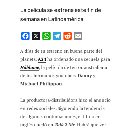
La película se estrena este fin de
semana en Latinoamérica.
F
X
W
T
R
E
a
h
e
e
m
A días de su estreno en buena parte del
c
a
l
d
a
planeta,
A24
ha ordenado una secuela para
e
t
e
d
i
Háblame
, la película de terror australiana
b
s
g
i
l
de los hermanos youtubers
Danny
y
o
A
r
t
Michael Philippou
.
o
p
a
k
p
m
La productora/distribuidora hizo el anuncio
en redes sociales. Siguiendo la tendencia
de algunas continuaciones, el título en
inglés quedó en
Talk 2 Me
. Habrá que ver