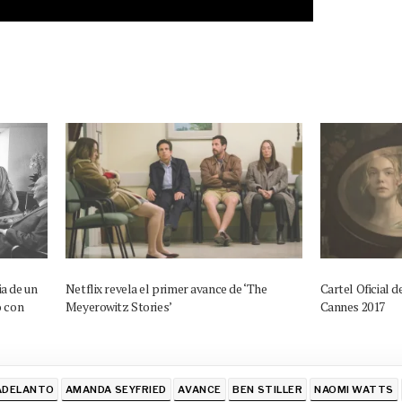
a de un
Netflix revela el primer avance de ‘The
Cartel Oficial d
o con
Meyerowitz Stories’
Cannes 2017
ADELANTO
AMANDA SEYFRIED
AVANCE
BEN STILLER
NAOMI WATTS