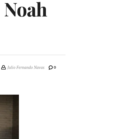
e Noah
Julio Fernando Navas
0