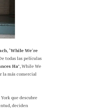
ach
,
‘While We´re
De todas las películas
ances Ha’
, While We
er la más comercial
a York que descubre
ventud, deciden