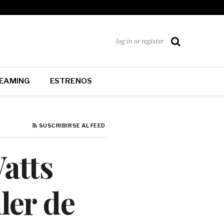
log in or register
EAMING
ESTRENOS
SUSCRIBIRSE AL FEED
Watts
ler de