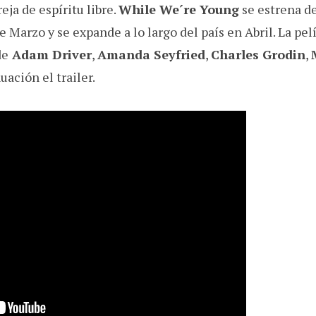
eja de espíritu libre.
While We´re Young
se estrena d
e Marzo y se expande a lo largo del país en Abril. La pe
de
Adam Driver
,
Amanda Seyfried
,
Charles Grodin
,
uación el trailer.