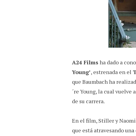
k
p
m
A24 Films
ha dado a cono
Young’
, estrenada en el
T
que Baumbach ha realiza
´re Young, la cual vuelve 
de su carrera.
En el film, Stiller y Naom
que está atravesando una 