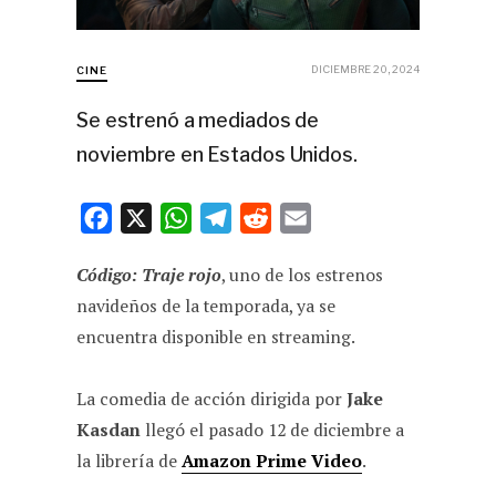
DICIEMBRE 20, 2024
CINE
Se estrenó a mediados de
noviembre en Estados Unidos.
F
X
W
T
R
E
a
h
e
e
m
Código: Traje rojo
, uno de los estrenos
c
a
l
d
a
navideños de la temporada, ya se
e
t
e
d
i
encuentra disponible en streaming.
b
s
g
i
l
o
A
r
t
La comedia de acción dirigida por
Jake
o
p
a
Kasdan
llegó el pasado 12 de diciembre a
k
p
m
la librería de
Amazon Prime Video
.