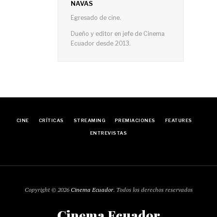
NAVAS
Egresado de cine.
Dueño y editor en jefe de Cinema
Ecuador desde 2013.
CINE
CRÍTICAS
STREAMING
PREMIACIONES
FEATURES
ENTREVISTAS
Copyright © 2026
Cinema Ecuador
. Todos los derechos reservados
Cinema Ecuador