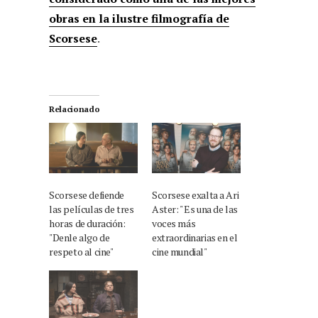
obras en la ilustre filmografía de
Scorsese
.
Relacionado
Scorsese defiende
Scorsese exalta a Ari
las películas de tres
Aster: " Es una de las
horas de duración:
voces más
"Denle algo de
extraordinarias en el
respeto al cine"
cine mundial"