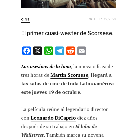
OCTUBRE 12, 2023
CINE
El primer cuasi-wester de Scorsese.
F
X
W
T
R
E
a
h
e
e
m
Los asesinos de la luna
, la nueva odisea de
c
a
l
d
a
tres horas de
Martin Scorsese
,
llegará a
e
t
e
d
i
las salas de cine de toda Latinoamérica
b
s
g
i
l
este jueves 19 de octubre
.
o
A
r
t
o
p
a
La película reúne al legendario director
k
p
m
con
Leonardo DiCaprio
diez años
después de su trabajo en
El lobo de
Wallstreet
. También marca su novena