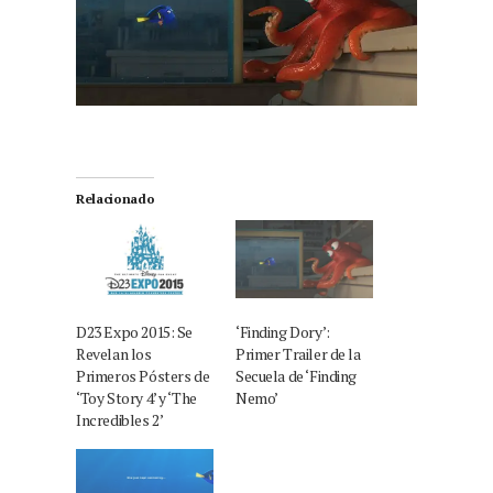
Relacionado
D23 Expo 2015: Se
‘Finding Dory’:
Revelan los
Primer Trailer de la
Primeros Pósters de
Secuela de ‘Finding
‘Toy Story 4’ y ‘The
Nemo’
Incredibles 2’