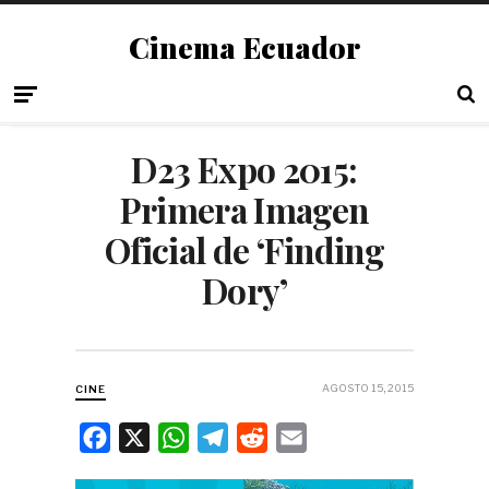
Cinema Ecuador
D23 Expo 2015:
Primera Imagen
Oficial de ‘Finding
Dory’
AGOSTO 15, 2015
CINE
F
X
W
T
R
E
a
h
e
e
m