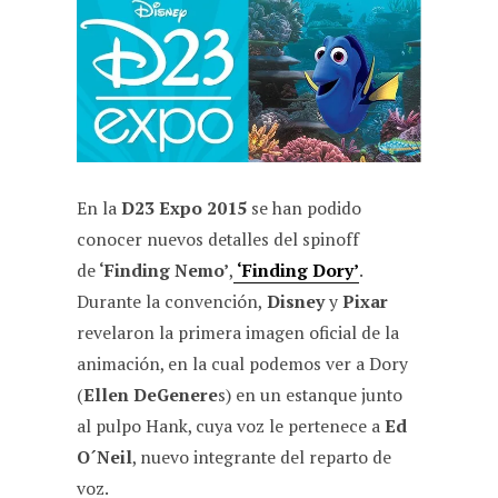
c
a
l
d
a
e
t
e
d
i
b
s
g
i
l
o
A
r
t
o
p
a
k
p
m
En la
D23 Expo 2015
se han podido
conocer nuevos detalles del spinoff
de
‘Finding Nemo’
,
‘Finding Dory’
.
Durante la convención,
Disney
y
Pixar
revelaron la primera imagen oficial de la
animación, en la cual podemos ver a Dory
(
Ellen DeGenere
s) en un estanque junto
al pulpo Hank, cuya voz le pertenece a
Ed
O´Neil
, nuevo integrante del reparto de
voz.