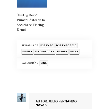
‘Finding Dory’:
Primer Póster de la
Secuela de ‘Finding
Nemo’
SE HABLA DE
D23 EXPO
D23 EXPO 2015
DISNEY
FINDING DORY
IMAGEN
PIXAR
CATEGORÍAS
CINE
AUTOR:
JULIO FERNANDO
NAVAS