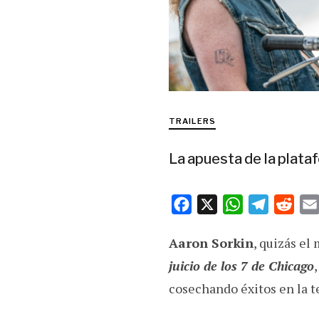
TRAILERS
La apuesta de la plata
F
X
W
T
R
a
h
e
e
Aaron Sorkin
, quizás el
c
a
l
d
e
t
e
d
juicio de los 7 de Chicago
b
s
g
i
cosechando éxitos en la 
o
A
r
t