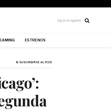
log in or register
EAMING
ESTRENOS
SUSCRIBIRSE AL FEED
icago’:
segunda