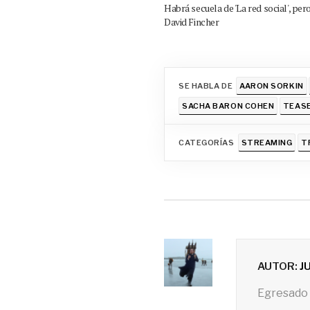
Habrá secuela de 'La red social', pero
David Fincher
SE HABLA DE
AARON SORKIN
SACHA BARON COHEN
TEAS
CATEGORÍAS
STREAMING
T
AUTOR:
J
Egresado 