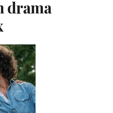
en drama
x