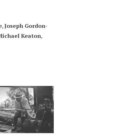
e
,
Joseph Gordon-
Michael Keaton
,