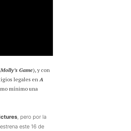
(
Molly’s Game
), y con
tigios legales en
A
como mínimo una
ictures
, pero por la
 estrena este 16 de