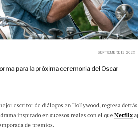
SEPTIEMBRE 13, 2020
forma para la próxima ceremonia del Oscar
E
m
 mejor escritor de diálogos en Hollywood, regresa detrá
a
i
, drama inspirado en sucesos reales con el que
Netflix
a
l
temporada de premios.