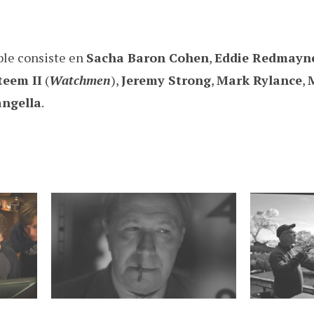
le consiste en
Sacha Baron Cohen
,
Eddie Redmayn
eem II
(
Watchmen
),
Jeremy Strong
,
Mark Rylance
,
angella
.