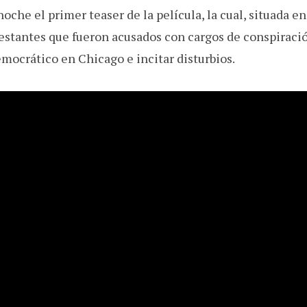
noche el primer teaser de la película, la cual, situada en
testantes que fueron acusados con cargos de conspiració
mocrático en Chicago e incitar disturbios.