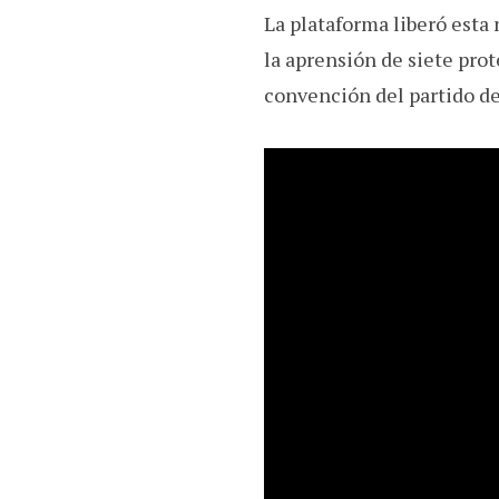
o
p
a
La plataforma liberó esta 
k
p
m
la aprensión de siete pro
convención del partido de