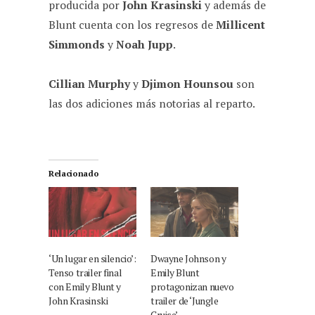
producida por
John Krasinski
y además de
Blunt cuenta con los regresos de
Millicent
Simmonds
y
Noah Jupp
.
Cillian Murphy
y
Djimon Hounsou
son
las dos adiciones más notorias al reparto.
Relacionado
‘Un lugar en silencio’:
Dwayne Johnson y
Tenso trailer final
Emily Blunt
con Emily Blunt y
protagonizan nuevo
John Krasinski
trailer de ‘Jungle
Cruise’