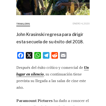
ENERO 4, 2020
TRAILERS
John Krasinski regresa para dirigir
esta secuela de su éxito del 2018.
F
X
W
T
R
E
a
h
e
e
m
Después del éxito crítico y comercial de
Un
c
a
l
d
a
lugar en silencio
, su continuación tiene
e
t
e
d
i
prevista su llegada a las salas de cine este
b
s
g
i
l
año.
o
A
r
t
o
p
a
Paramount Pictures
ha dado a conocer el
k
p
m