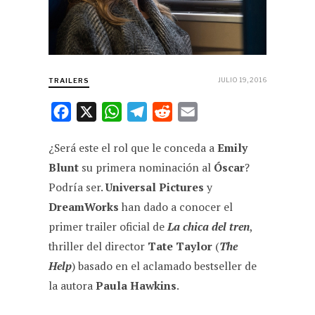
JULIO 19, 2016
TRAILERS
F
X
W
T
R
E
a
h
e
e
m
¿Será este el rol que le conceda a
Emily
c
a
l
d
a
Blunt
su primera nominación al
Óscar
?
e
t
e
d
i
Podría ser.
Universal Pictures
y
b
s
g
i
l
DreamWorks
han dado a conocer el
o
A
r
t
primer trailer oficial de
La chica del tren
,
o
p
a
thriller del director
Tate Taylor
(
The
k
p
m
Help
) basado en el aclamado bestseller de
la autora
Paula Hawkins
.