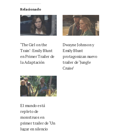
Relacionado
‘The Girl on the
Dwayne Johnson y
Train’: Emily Blunt
Emily Blunt
en Primer Trailer de
protagonizan nuevo
la Adaptación
trailer de ‘Jungle
Cruise’
El mundo está
repleto de
monstruos en
primer trailer de ‘Un
lugar en silencio