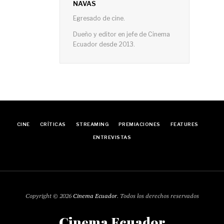
NAVAS
Egresado de cine.
Dueño y editor en jefe de Cinema
Ecuador desde 2013.
CINE
CRÍTICAS
STREAMING
PREMIACIONES
FEATURES
ENTREVISTAS
Copyright © 2026
Cinema Ecuador
. Todos los derechos reservados
Cinema Ecuador