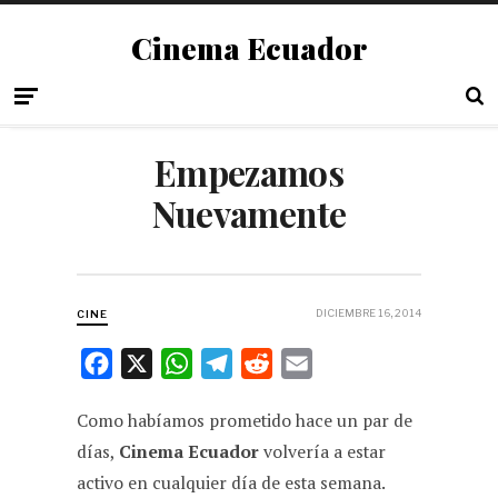
Cinema Ecuador
Empezamos
Nuevamente
DICIEMBRE 16, 2014
CINE
F
X
W
T
R
E
a
h
e
e
m
Como habíamos prometido hace un par de
c
a
l
d
a
días,
Cinema Ecuador
volvería a estar
e
t
e
d
i
activo en cualquier día de esta semana.
b
s
g
i
l