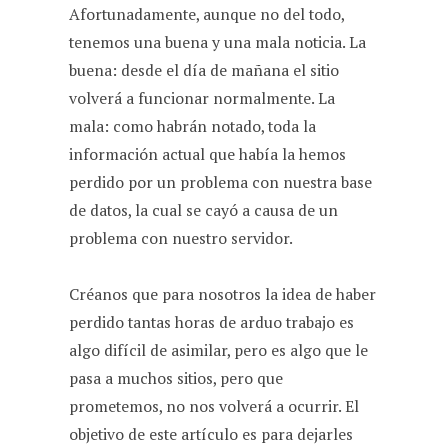
Afortunadamente, aunque no del todo,
o
A
r
t
tenemos una buena y una mala noticia. La
o
p
a
buena: desde el día de mañana el sitio
k
p
m
volverá a funcionar normalmente. La
mala: como habrán notado, toda la
información actual que había la hemos
perdido por un problema con nuestra base
de datos, la cual se cayó a causa de un
problema con nuestro servidor.
Créanos que para nosotros la idea de haber
perdido tantas horas de arduo trabajo es
algo difícil de asimilar, pero es algo que le
pasa a muchos sitios, pero que
prometemos, no nos volverá a ocurrir. El
objetivo de este artículo es para dejarles