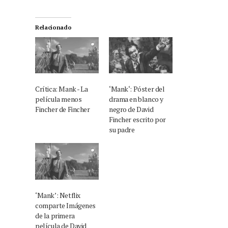
Relacionado
Crítica: Mank - La
‘Mank‘: Póster del
película menos
drama en blanco y
Fincher de Fincher
negro de David
Fincher escrito por
su padre
‘Mank’: Netflix
comparte Imágenes
de la primera
película de David