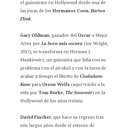
el guionismo en Hollywood desde una de
k
p
m
las joyas de los
Hermanos Coen
,
Barton
Flink
.
Gary Oldman
, ganador del
Oscar
a Mejor
Actor por
La hora más oscura
(Joe Wright,
2017), se transforma en Herman J.
Mankiewicz, un guionista que lidia con su
problema con el alcohol y con la tarea de
acabar a tiempo el libreto de
Ciudadano
Kane
para
Orson Wells
(aquí traído a la
vida por
Tom Burke
,
The Souvenir
) en la
Hollywood de los años treinta.
David Fincher
, que hace su regreso tras
seis largos años desde el estreno de