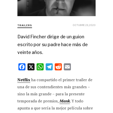
OCTUBRE 23, 2020
TRAILERS
David Fincher dirige de un guion
escrito por su padre hace más de
veinte años.
F
X
W
T
R
E
a
h
e
e
m
Netflix
ha compartido el primer trailer de
c
a
l
d
a
una de sus contendientes más grandes –
e
t
e
d
i
sino la más grande – para la presente
b
s
g
i
l
temporada de premios,
Mank
. Y todo
o
A
r
t
apunta a que sería la mejor película sobre
o
p
a