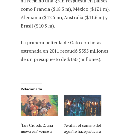
ha recibido una gran respuesta en países
como Francia ($18.3 m), México ($17.1 m),
Alemania ($12.5 m), Australia ($11.6 m) y
Brasil ($10.5 m).
La primera película de Gato con botas
estrenada en 2011 recaudó $555 millones
de un presupuesto de $130 (millones).
Relacionado
‘Los Croods 2: una
'Avatar: el camino del
nueva era’ vence a
agua' le hace justicia a