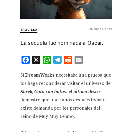
ENERO 27, 2023
TAQUILLA
La secuela fue nominada al Oscar.
F
X
W
T
R
E
a
h
e
e
m
Si
DreamWorks
necesitaba una prueba que
c
a
l
d
a
los haga reconsiderar visitar el universo de
e
t
e
d
i
Shrek
,
Gato con botas: el último deseo
b
s
g
i
l
demostró que once años después todavía
o
A
r
t
existe demanda por los personajes del
o
p
a
reino de Muy Muy Lejano.
k
p
m