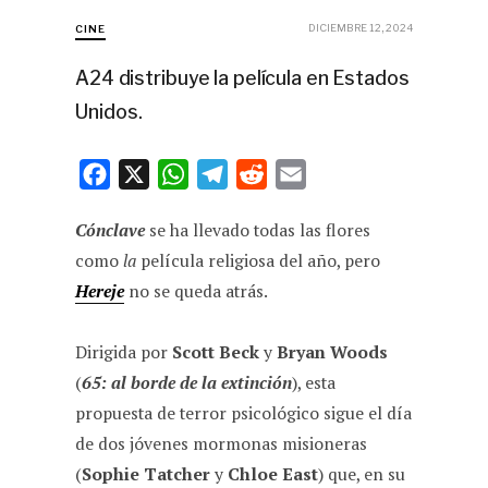
DICIEMBRE 12, 2024
CINE
A24 distribuye la película en Estados
Unidos.
F
X
W
T
R
E
a
h
e
e
m
Cónclave
se ha llevado todas las flores
c
a
l
d
a
como
la
película religiosa del año, pero
e
t
e
d
i
Hereje
no se queda atrás.
b
s
g
i
l
o
A
r
t
Dirigida por
Scott Beck
y
Bryan Woods
o
p
a
(
65: al borde de la extinción
), esta
k
p
m
propuesta de terror psicológico sigue el día
de dos jóvenes mormonas misioneras
(
Sophie Tatcher
y
Chloe East
) que, en su