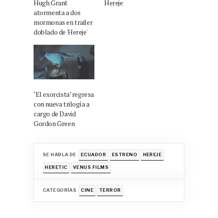
Hugh Grant
Hereje
atormenta a dos
mormonas en trailer
doblado de 'Hereje'
‘El exorcista’ regresa
con nueva trilogía a
cargo de David
Gordon Green
SE HABLA DE
ECUADOR
ESTRENO
HEREJE
HERETIC
VENUS FILMS
CATEGORÍAS
CINE
TERROR