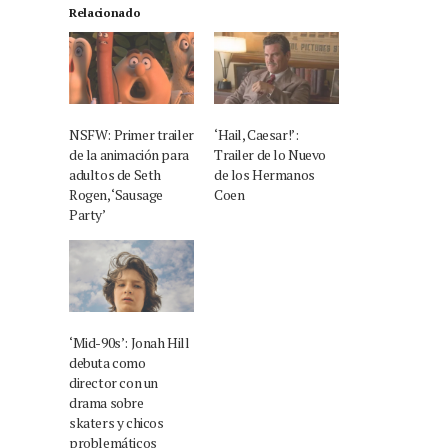
Relacionado
NSFW: Primer trailer
‘Hail, Caesar!’:
de la animación para
Trailer de lo Nuevo
adultos de Seth
de los Hermanos
Rogen, ‘Sausage
Coen
Party’
‘Mid-90s’: Jonah Hill
debuta como
director con un
drama sobre
skaters y chicos
problemáticos