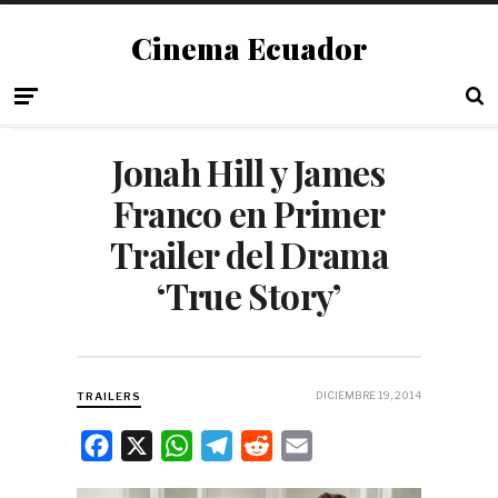
Cinema Ecuador
Jonah Hill y James
Franco en Primer
Trailer del Drama
‘True Story’
DICIEMBRE 19, 2014
TRAILERS
F
X
W
T
R
E
a
h
e
e
m