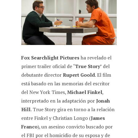
c
a
l
d
a
e
t
e
d
i
b
s
g
i
l
o
A
r
t
o
p
a
k
p
m
Fox Searchlight Pictures
ha revelado el
primer trailer oficial de
‘True Story’
del
debutante director
Rupert Goold
. El film
está basado en las memorias del escritor
del New York Times,
Michael Finkel
,
interpretado en la adaptación por
Jonah
Hill
. True Story gira en torno a la relación
entre Finkel y Christian Longo (
James
Franco
), un asesino convicto buscado por
el FBI por el homicidio de su esposa y de