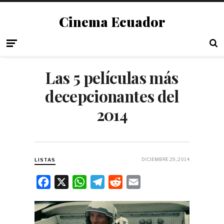
Cinema Ecuador
Las 5 películas más
decepcionantes del
2014
DICIEMBRE 29, 2014
LISTAS
F
X
W
T
R
E
a
h
e
e
m
c
a
l
d
a
e
t
e
d
i