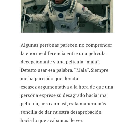
b
s
g
i
l
o
A
r
t
o
p
a
k
p
m
Algunas personas parecen no comprender
la enorme diferencia entre una película
decepcionante y una película ¨mala¨.
Detesto usar esa palabra. ¨Mala¨. Siempre
me ha parecido que denota
escasez argumentativa a la hora de que una
persona exprese su desagrado hacia una
película, pero aun así, es la manera más
sencilla de dar nuestra desaprobación
hacia lo que acabamos de ver.