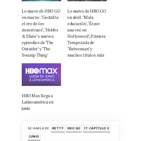
Lo nuevo de HBO GO
Lo nuevo de HBO GO
en marzo: ‘Godzilla:
en abril: ‘Mala
el rey de los
educación’, ‘Érase
monstruos’, ‘Hobbs
una vez en
& Shaw’ y nuevos
Hollywood’, Primera
episodios de ‘The
Temporada de
Outsider’ y ‘The
‘Batwoman’ y
Swamp Thing’
muchos títulos más
HBO Max llega a
Latinoamérica en
junio
SE HABLA DE
BETTY
HBO GO
IT: CAPÍTULO 2
JUNIO