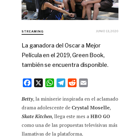
JUNIO 13, 2020
STREAMING
La ganadora del Oscar a Mejor
Película en el 2019, Green Book,
también se encuentra disponible.
F
X
W
T
R
E
a
h
e
e
m
Betty
, la miniserie inspirada en el aclamado
c
a
l
d
a
drama adolescente de
Crystal Moselle
,
e
t
e
d
i
Skate Kitchen
, llega este mes a
HBO GO
b
s
g
i
l
como una de las propuestas televisivas más
o
A
r
t
llamativas de la plataforma.
o
p
a