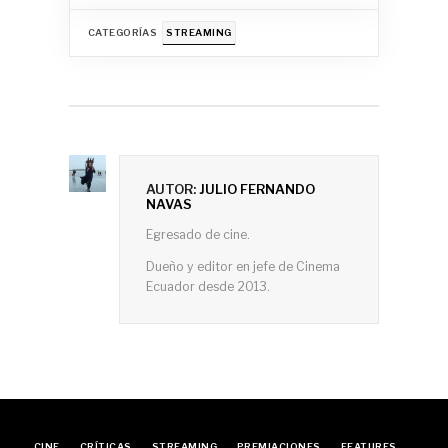
CATEGORÍAS
STREAMING
AUTOR:
JULIO FERNANDO
NAVAS
Egresado de cine.
Dueño y editor en jefe de Cinema
Ecuador desde 2013.
CINE
CRÍTICAS
STREAMING
PREMIACIONES
FEATURES