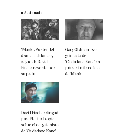
Relacionado
‘Mank‘: Póster del
Gary Oldman es el
drama en blanco y
guionista de
negro de David
‘Ciudadano Kane’ en
Fincher escrito por
primer trailer oficial
su padre
de ‘Mank’
David Fincher dirigirá
para Netflix biopic
sobre el co-guionista
de ‘Ciudadano Kane’