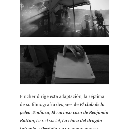
Fincher dirige esta adaptación, la séptima
de su filmografía después de
El club de la
pelea
,
Zodiaco
,
El curioso caso de Benjamin
Button
,
La red social
,
La chica del dragón
tatuado
y
Perdida
, de un guion que su