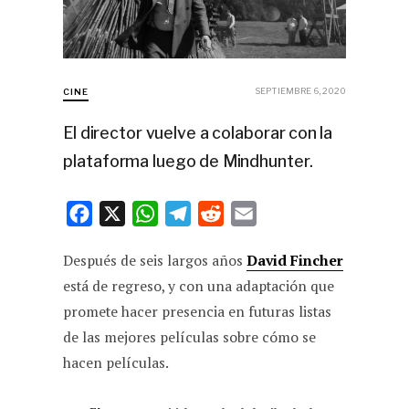
SEPTIEMBRE 6, 2020
CINE
El director vuelve a colaborar con la
plataforma luego de Mindhunter.
F
X
W
T
R
E
a
h
e
e
m
Después de seis largos años
David Fincher
c
a
l
d
a
está de regreso, y con una adaptación que
e
t
e
d
i
promete hacer presencia en futuras listas
b
s
g
i
l
de las mejores películas sobre cómo se
o
A
r
t
hacen películas.
o
p
a
k
p
m