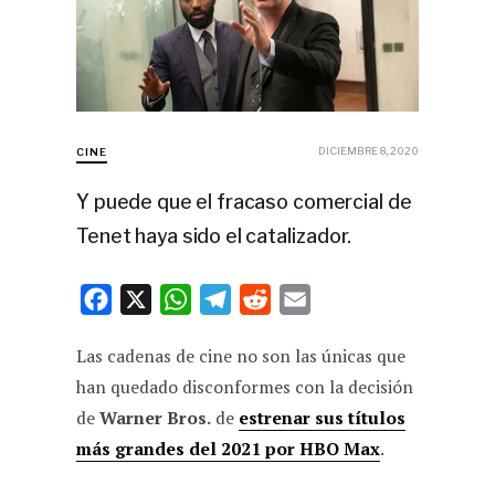
DICIEMBRE 8, 2020
CINE
Y puede que el fracaso comercial de
Tenet haya sido el catalizador.
F
X
W
T
R
E
a
h
e
e
m
Las cadenas de cine no son las únicas que
c
a
l
d
a
han quedado disconformes con la decisión
e
t
e
d
i
de
Warner Bros.
de
estrenar sus títulos
b
s
g
i
l
más grandes del 2021 por HBO Max
.
o
A
r
t
o
p
a