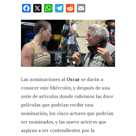
F
X
W
T
R
E
a
h
e
e
m
c
a
l
d
a
e
t
e
d
i
b
s
g
i
l
o
A
r
t
o
p
a
k
p
m
Las nominaciones al
Oscar
se darán a
conocer este Miércoles, y después de una
serie de artículos donde cubrimos las doce
películas que podrían recibir una
nominación, los cinco actores que podrían
ser nominados, y las nueve actrices que
aspiran a ser contendientes por la