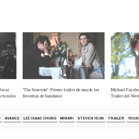
Oscar
‘The Souvenir’: Primer trailer de una de las
Michael Fassbe
actorales
favoritas de Sundance
Trailer del Wes
O
AVANCE
LEE ISAAC CHUNG
MINARI
STEVEN YEUN
TRAILER
YOUN