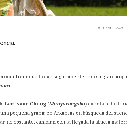
OCTUBRE 2, 2020
encia.
E
m
primer trailer de la que seguramente será su gran propu
a
i
nari
.
l
 de
Lee Isaac Chung
(
Munyurangabo
) cuenta la histor
 una pequeña granja en Arkansas en búsqueda del sueño
r, no obstante, cambian con la llegada la abuela mater