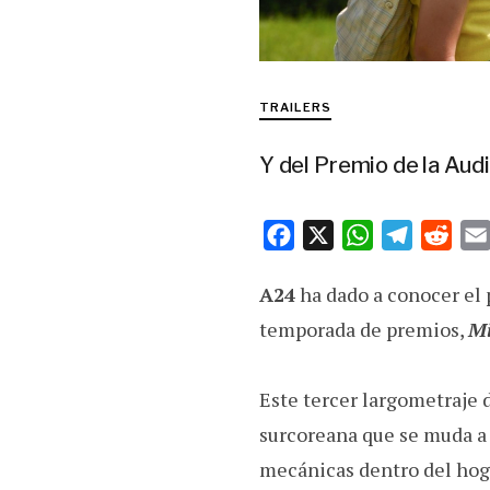
TRAILERS
Y del Premio de la Audi
F
X
W
T
R
a
h
e
e
A24
ha dado a conocer el 
c
a
l
d
e
t
e
d
temporada de premios,
Mi
b
s
g
i
o
A
r
t
Este tercer largometraje
o
p
a
surcoreana que se muda a
k
p
m
mecánicas dentro del hoga