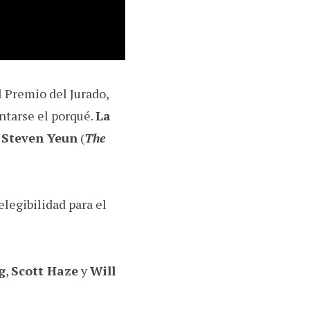
el Premio del Jurado,
untarse el porqué.
La
r
Steven Yeun
(
The
legibilidad para el
g
,
Scott Haze
y
Will