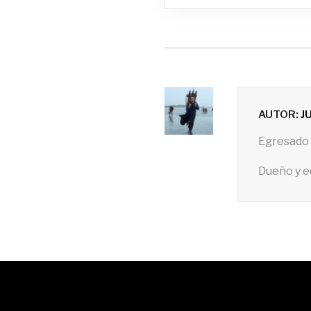
AUTOR:
J
Egresado 
Dueño y e