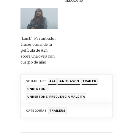
'MaXXXine'
‘Lamb’: Perturbador
trailer oficial de la
película de A24
sobre una oveja con
cuerpo de niño
SE HABLA DE
A24
IAN TUASON
TRAILER
UNDERTONE
UNDERTONE: FRECUENCIA MALDITA
CATEGORÍAS
TRAILERS