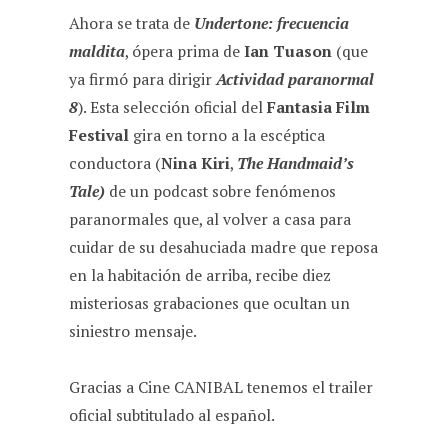
o
A
r
t
Ahora se trata de
Undertone: frecuencia
o
p
a
maldita
, ópera prima de
Ian Tuason
(que
k
p
m
ya firmó para dirigir
Actividad paranormal
8
). Esta selección oficial del
Fantasia Film
Festival
gira en torno a la escéptica
conductora (
Nina Kiri
,
The Handmaid’s
Tale)
de un podcast sobre fenómenos
paranormales que, al volver a casa para
cuidar de su desahuciada madre que reposa
en la habitación de arriba, recibe diez
misteriosas grabaciones que ocultan un
siniestro mensaje.
Gracias a Cine CANIBAL tenemos el trailer
oficial subtitulado al español.