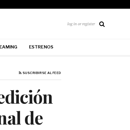
log in or register
EAMING
ESTRENOS
SUSCRIBIRSE AL FEED
edición
nal de