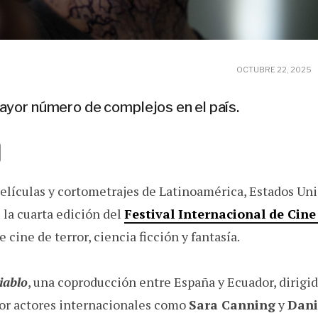
OCTUBRE 22, 2025
ayor número de complejos en el país.
E
m
elículas y cortometrajes de Latinoamérica, Estados Uni
a
i
 la cuarta edición del
Festival Internacional de Cine 
l
 cine de terror, ciencia ficción y fantasía.
iablo
, una coproducción entre España y Ecuador, dirigi
or actores internacionales como
Sara Canning
y
Danie