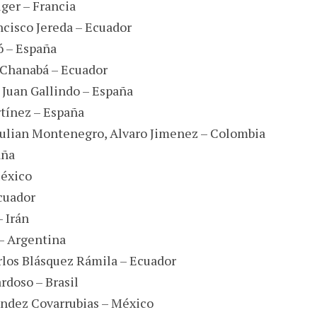
uger – Francia
ancisco Jereda – Ecuador
ó – España
á Chanabá – Ecuador
, Juan Gallindo – España
rtínez – España
 Julian Montenegro, Alvaro Jimenez – Colombia
aña
México
Ecuador
– Irán
 – Argentina
arlos Blásquez Rámila – Ecuador
ardoso – Brasil
ndez Covarrubias – México