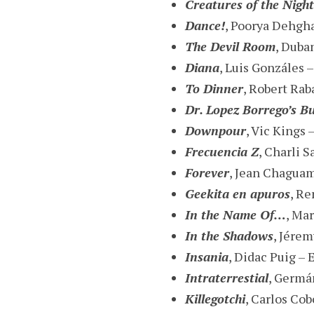
Creatures of the Night
Dance!
, Poorya Dehgha
The Devil Room
, Duba
Diana
, Luis Gonzáles 
To Dinner
, Robert Rab
Dr. Lopez Borrego’s B
Downpour
, Vic Kings –
Frecuencia Z
, Charli 
Forever
, Jean Chagua
Geekita en apuros
, Re
In the Name Of…
, Ma
In the Shadows
, Jérem
Insania
, Didac Puig –
Intraterrestial
, Germá
Killegotchi
, Carlos Co