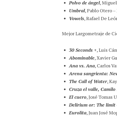
Polvo de ángel
, Miguel
Umbral
, Pablo Otero –
Vowels
, Rafael De Leó
Mejor Largometraje de Cie
30 Seconds +
, Luis Cá
Abominable
, Xavier G
Ana vs. Ana
, Carlos V
Arena sangrienta: Ne
The Call of Water
, Ka
Cruza el valle, Camilo
El cuero
, José Tomas U
Delirium or: The limit
Eurolita
, Juan José Mo