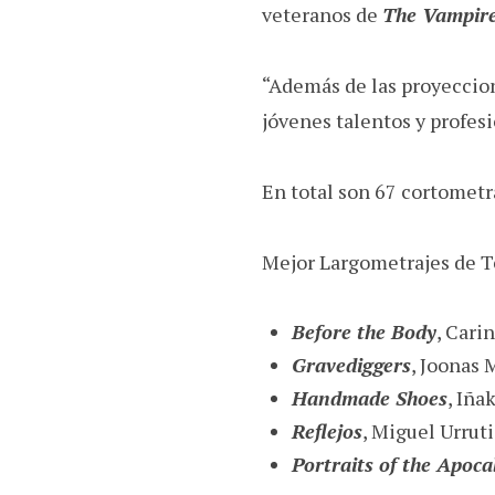
veteranos de
The Vampire
“Además de las proyeccione
jóvenes talentos y profes
En total son 67 cortometra
Mejor Largometrajes de T
Before the Body
, Cari
Gravediggers
, Joonas
Handmade Shoes
, Iña
Reflejos
, Miguel Urrut
Portraits of the Apoca