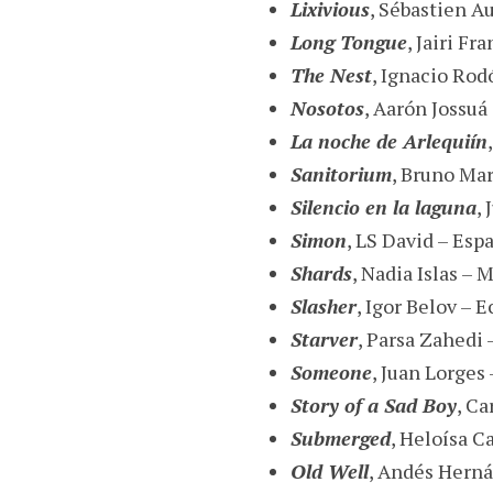
Lixivious
, Sébastien A
Long Tongue
, Jairi Fr
The Nest
, Ignacio Rod
Nosotos
, Aarón Jossu
La noche de Arlequiín
Sanitorium
, Bruno Ma
Silencio en la laguna
,
Simon
, LS David – Esp
Shards
, Nadia Islas – 
Slasher
, Igor Belov – 
Starver
, Parsa Zahedi 
Someone
, Juan Lorges
Story of a Sad Boy
, C
Submerged
, Heloísa C
Old Well
, Andés Herná