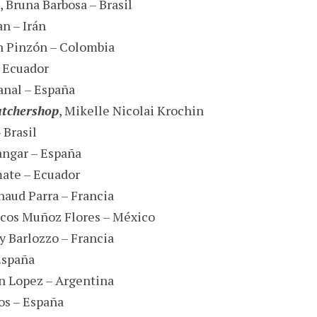
, Bruna Barbosa – Brasil
n – Irán
n Pinzón – Colombia
– Ecuador
anal – España
utchershop
, Mikelle Nicolai Krochin
 Brasil
Sangar – España
mate – Ecuador
naud Parra – Francia
rcos Muñoz Flores – México
y Barlozzo – Francia
 España
n Lopez – Argentina
bos – España