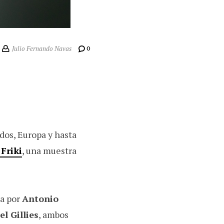
Julio Fernando Navas
0
dos, Europa y hasta
Friki
, una muestra
da por
Antonio
l Gillies
, ambos