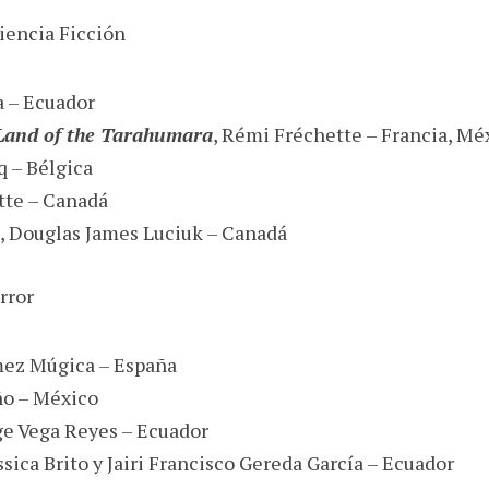
iencia Ficción
a – Ecuador
e Land of the Tarahumara
, Rémi Fréchette – Francia, Mé
q – Bélgica
tte – Canadá
, Douglas James Luciuk – Canadá
rror
mez Múgica – España
ño – México
rge Vega Reyes – Ecuador
éssica Brito y Jairi Francisco Gereda García – Ecuador