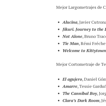
Mejor Largometrajes de C
Alucina
, Javier Cutron
Jikuri. Journey to th
Not Alone
, Bruno Trac
Tie Man
, Rémi Fréche
Welcome to Kittytown
Mejor Cortometraje de Te
El agujero
, Daniel Gó
Amarre
, Tessie Gardu
The Cannibal Boy
, Jo
Clara’s Dark Room
, J