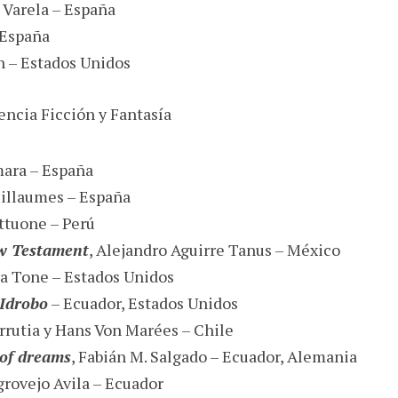
 Varela – España
 España
n – Estados Unidos
ncia Ficción y Fantasía
mara – España
uillaumes – España
attuone – Perú
w Testament
, Alejandro Aguirre Tanus – México
ya Tone – Estados Unidos
 Idrobo
– Ecuador, Estados Unidos
rrutia y Hans Von Marées – Chile
 of dreams
, Fabián M. Salgado – Ecuador, Alemania
grovejo Avila – Ecuador