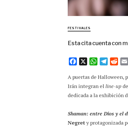
FESTIVALES
Esta cita cuenta con m
F
X
W
T
R
a
h
e
e
A puertas de Halloween, p
c
a
l
d
e
t
e
d
Irán integran el
line-up
de
b
s
g
i
dedicada a la exhibición de
o
A
r
t
o
p
a
Shaman: entre Dios y el d
k
p
m
Negret
y protagonizada p