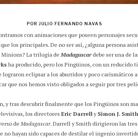
POR JULIO FERNANDO NAVAS
ontramos con animaciones que poseen personajes secu
que los principales. De no ser así, ¿alguna persona asist
s Minions? La trilogía de
Madagascar
debe ser una de la
ks
ha producido, pero los Pingüinos, con un reducido t
 lograron eclipsar a los aburridos y poco carismáticos a
r que nos hemos visto obligados a seguir por tres pelí
, y tras descubrir finalmente que los Pingüinos son mat
elevisivas, los directores
Eric Darrell
y
Simon J. Smit
iverso de
Madagascar
. Darrell y Smith dirigieron las tre
 no hayan sido capaces de destilar el ingenio invertido 