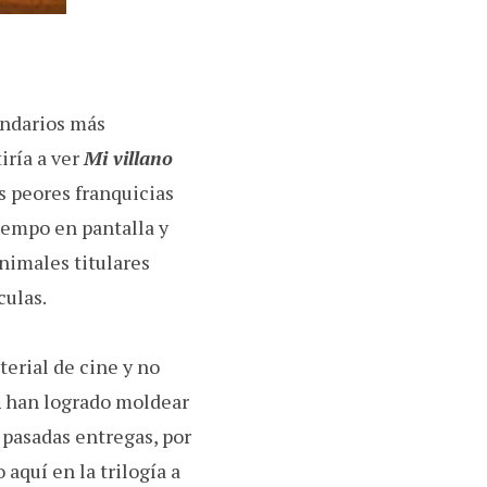
ndarios más
iría a ver
Mi villano
s peores franquicias
iempo en pantalla y
nimales titulares
culas.
erial de cine y no
h
han logrado moldear
s pasadas entregas, por
aquí en la trilogía a