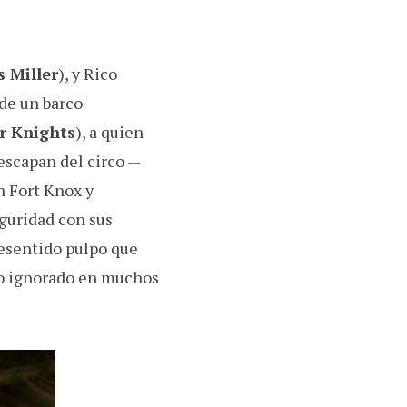
s Miller
), y Rico
 de un barco
r Knights
), a quien
escapan del circo —
n Fort Knox y
guridad con sus
resentido pulpo que
do ignorado en muchos