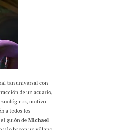
nal tan universal con
tracción de un acuario,
z zoológicos, motivo
én a todos los
 el guión de
Michael
 y lo hacen un villano