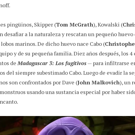
noff.
nes pingüinos, Skipper (
Tom McGrath
), Kowalski (
Chri
en desafiar a la naturaleza y rescatan un pequeño huevo
lobos marinos. De dicho huevo nace Cabo (
Christophe
quipo y de su pequeña familia. Diez años después, los 4 
ntos de
Madagascar 3: Los fugitivos
— para infiltrarse e
 del siempre subestimado Cabo. Luego de evadir la se
inos son confrontados por Dave (
John Malkovich
), un 
 monstruos usando una sustancia especial por haber si
encanto.