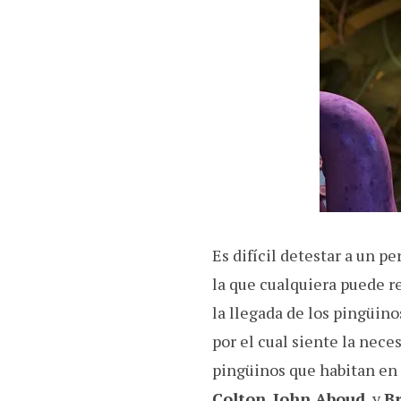
Es difícil detestar a un 
la que cualquiera puede re
la llegada de los pingüino
por el cual siente la nece
pingüinos que habitan en 
Colton
,
John Aboud
, y
B