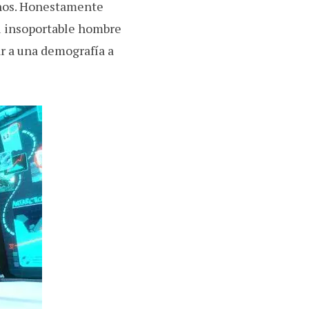
üinos. Honestamente
u insoportable hombre
ar a una demografía a