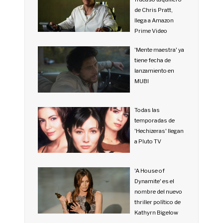
de Chris Pratt,
llega a Amazon
Prime Video
'Mente maestra' ya
tiene fecha de
lanzamiento en
MUBI
Todas las
temporadas de
'Hechizeras' llegan
a Pluto TV
'A House of
Dynamite' es el
nombre del nuevo
thriller político de
Kathyrn Bigelow