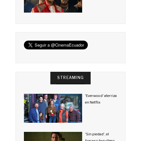
STREAMING
'Everwood' aterriza
en Netflix
'Sin piedad', el
fracaso taquillero