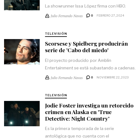
La showrunner Issa López firma con HBO.
Julio Fernando Navas
0
FEBRERO 27, 2024
TELEVISIÓN
Scorsese y Spielberg producirán
serie de 'Cabo del miedo'
El proyecto producido por Amblin
Entertainment se está subastando a cadenas.
Julio Fernando Navas
0
NOVIEMBRE 22, 2023
TELEVISIÓN
Jodie Foster investiga un retorcido
crimen en Alaska en 'True
Detective: Night Country'
Es la primera temporada de la serie
antológica que no cuenta con el