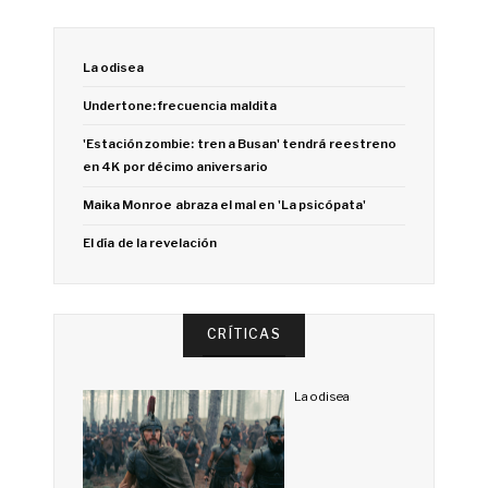
La odisea
Undertone: frecuencia maldita
'Estación zombie: tren a Busan' tendrá reestreno
en 4K por décimo aniversario
Maika Monroe abraza el mal en 'La psicópata'
El día de la revelación
CRÍTICAS
La odisea