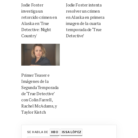
Jodie Foster
Jodie Foster intenta
investiga un
resolver un crimen
retorcido crimen en
en Alaska en primera
Alaska en 'True
imagen de la cuarta
Detective: Night
temporada de ‘True
Country'
Detective’
Primer Teaser e
Imágenes de la
Segunda Temporada
de ‘True Detective’
con Colin Farrell,
Rachel McAdams, y
Taylor Kistch
SE HABLA DE
HBO
ISSA LÓPEZ