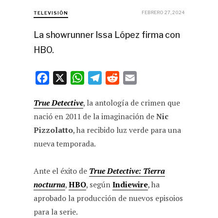
FEBRERO 27, 2024
TELEVISIÓN
La showrunner Issa López firma con
HBO.
F
X
W
T
R
E
a
h
e
e
m
True Detective
, la antología de crimen que
c
a
l
d
a
nació en 2011 de la imaginación de
Nic
e
t
e
d
i
Pizzolatto
, ha recibido luz verde para una
b
s
g
i
l
nueva temporada.
o
A
r
t
o
p
a
Ante el éxito de
True Detective: Tierra
k
p
m
nocturna
,
HBO
, según
Indiewire
, ha
aprobado la producción de nuevos episoios
para la serie.