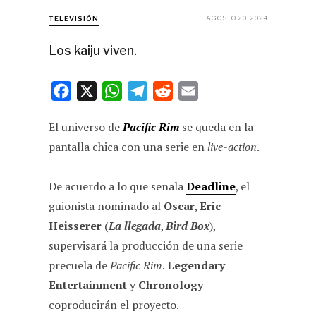
AGOSTO 20, 2024
TELEVISIÓN
Los kaiju viven.
F
X
W
T
R
E
a
h
e
e
m
El universo de
Pacific Rim
se queda en la
c
a
l
d
a
pantalla chica con una serie en
live-action
.
e
t
e
d
i
b
s
g
i
l
De acuerdo a lo que señala
Deadline
, el
o
A
r
t
guionista nominado al
Oscar
,
Eric
o
p
a
Heisserer
(
La llegada
,
Bird Box
),
k
p
m
supervisará la producción de una serie
precuela de
Pacific Rim
.
Legendary
Entertainment
y
Chronology
coproducirán el proyecto.