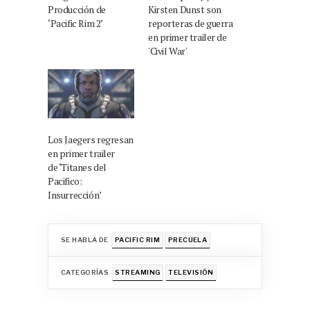
Producción de
Kirsten Dunst son
‘Pacific Rim 2’
reporteras de guerra
en primer trailer de
'Civil War'
Los Jaegers regresan
en primer trailer
de ‘Titanes del
Pacifico:
Insurrección’
SE HABLA DE
PACIFIC RIM
PRECUELA
CATEGORÍAS
STREAMING
TELEVISIÓN