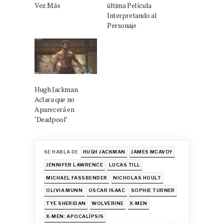
Vez Más
última Película
Interpretando al
Personaje
Hugh Jackman
Aclara que no
Aparecerá en
‘Deadpool’
SE HABLA DE
HUGH JACKMAN
JAMES MCAVOY
JENNIFER LAWRENCE
LUCAS TILL
MICHAEL FASSBENDER
NICHOLAS HOULT
OLIVIA MUNN
OSCAR ISAAC
SOPHIE TURNER
TYE SHERIDAN
WOLVERINE
X-MEN
X-MEN: APOCALÍPSIS