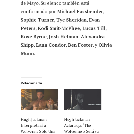
de Mayo. Su elenco también está
conformado por
Michael Fassbender
,
Sophie Turner
,
Tye Sheridan
,
Evan
Peters
,
Kodi Smit-McPhee
,
Lucas Till
,
Rose Byrne
,
Josh Helman
,
Alexandra
Shipp
,
Lana Condor
,
Ben Foster
, y
Olivia
Munn
.
Relacionado
Hugh Jackman
Hugh Jackman
Interpretará a
Aclara que ‘The
Wolverine Sólo Una
Wolverine 3’ Será su