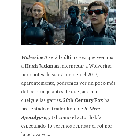
c
a
l
d
a
e
t
e
d
i
b
s
g
i
l
o
A
r
t
o
p
a
k
p
m
Wolverine 3
será la última vez que veamos
a
Hugh Jackman
interpretar a Wolverine,
pero antes de su estreno en el 2017,
aparentemente, podremos ver un poco más
del personaje antes de que Jackman
cuelgue las garras.
20th Century Fox
ha
presentado el trailer final de
X-Men:
Apocalypse
, y tal como el actor había
especulado, lo veremos reprisar el rol por
la octava vez.