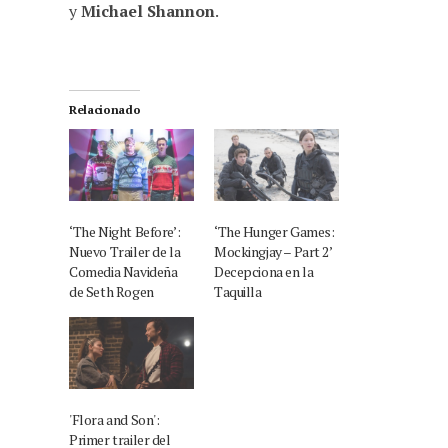
y
Michael Shannon
.
Relacionado
‘The Night Before’:
‘The Hunger Games:
Nuevo Trailer de la
Mockingjay – Part 2’
Comedia Navideña
Decepciona en la
de Seth Rogen
Taquilla
'Flora and Son':
Primer trailer del