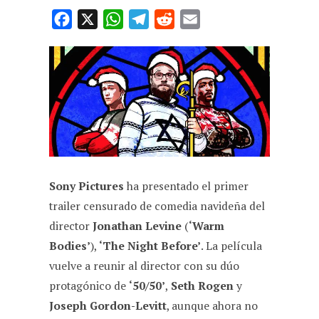
F
X
W
T
R
E
a
h
e
e
m
c
a
l
d
a
e
t
e
d
i
b
s
g
i
l
o
A
r
t
o
p
a
k
p
m
Sony Pictures
ha presentado el primer
trailer censurado de comedia navideña del
director
Jonathan Levine
(
‘Warm
Bodies’
),
‘The Night Before’
. La película
vuelve a reunir al director con su dúo
protagónico de
‘50/50’
,
Seth Rogen
y
Joseph Gordon-Levitt
, aunque ahora no