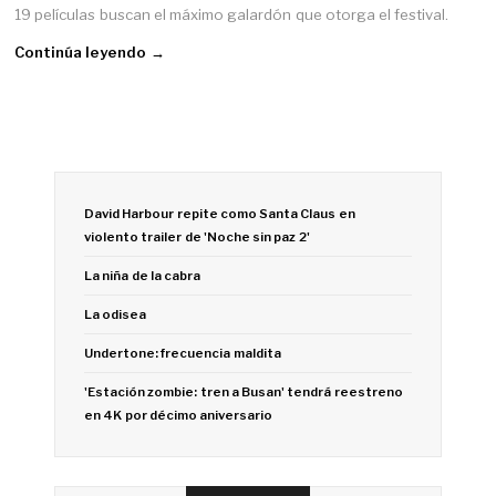
19 películas buscan el máximo galardón que otorga el festival.
Continúa leyendo →
David Harbour repite como Santa Claus en
violento trailer de 'Noche sin paz 2'
La niña de la cabra
La odisea
Undertone: frecuencia maldita
'Estación zombie: tren a Busan' tendrá reestreno
en 4K por décimo aniversario