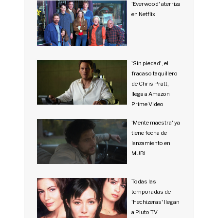
'Everwood' aterriza
en Netflix
'Sin piedad', el
fracaso taquillero
de Chris Pratt,
llega a Amazon
Prime Video
'Mente maestra' ya
tiene fecha de
lanzamiento en
MUBI
Todas las
temporadas de
'Hechizeras' llegan
a Pluto TV