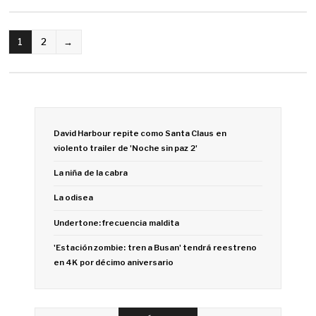
1
2
→
David Harbour repite como Santa Claus en
violento trailer de 'Noche sin paz 2'
La niña de la cabra
La odisea
Undertone: frecuencia maldita
'Estación zombie: tren a Busan' tendrá reestreno
en 4K por décimo aniversario