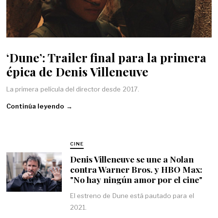
‘Dune’: Trailer final para la primera
épica de Denis Villeneuve
La primera película del director desde 2017.
Continúa leyendo →
CINE
Denis Villeneuve se une a Nolan
contra Warner Bros. y HBO Max:
"No hay ningún amor por el cine"
El estreno de Dune está pautado para el
2021.