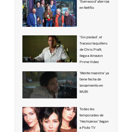
'Everwood' aterriza
en Netflix
'Sin piedad', el
fracaso taquillero
de Chris Pratt,
llega a Amazon
Prime Video
'Mente maestra' ya
tiene fecha de
lanzamiento en
MUBI
Todas las
temporadas de
'Hechizeras' llegan
a Pluto TV