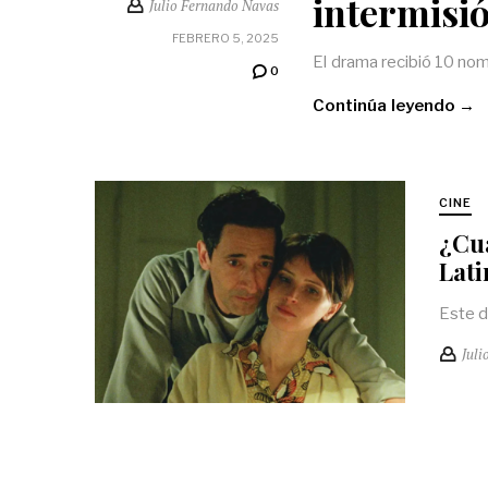
intermisi
Julio Fernando Navas
FEBRERO 5, 2025
El drama recibió 10 nom
0
Continúa leyendo →
CINE
¿Cuá
Lat
Este d
Juli