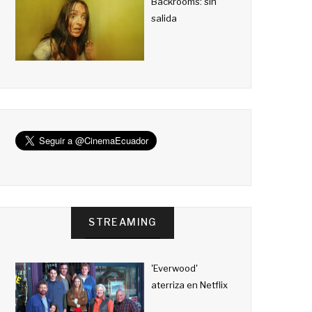
Backrooms: sin
salida
STREAMING
'Everwood'
aterriza en Netflix