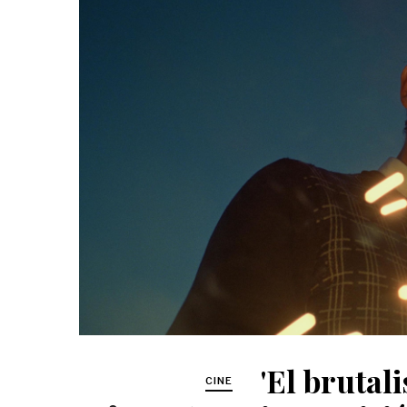
'El brutal
CINE