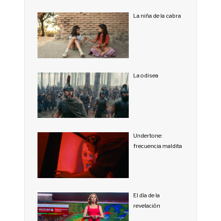
La niña de la cabra
La odisea
Undertone:
frecuencia maldita
El día de la
revelación