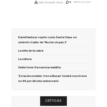
Julio Fernando Navas
0
MAYO 23, 2020
David Harbour repite como Santa Claus en
violento trailer de 'Noche sin paz 2'
La niña de la cabra
La odisea
Undertone: frecuencia maldita
'Estación zombie: tren a Busan' tendrá reestreno
en 4K por décimo aniversario
CRÍTICAS