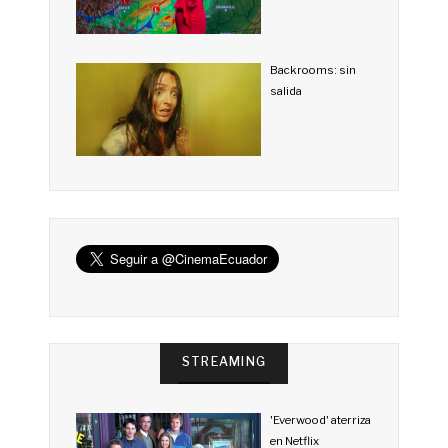
Backrooms: sin
salida
STREAMING
'Everwood' aterriza
en Netflix