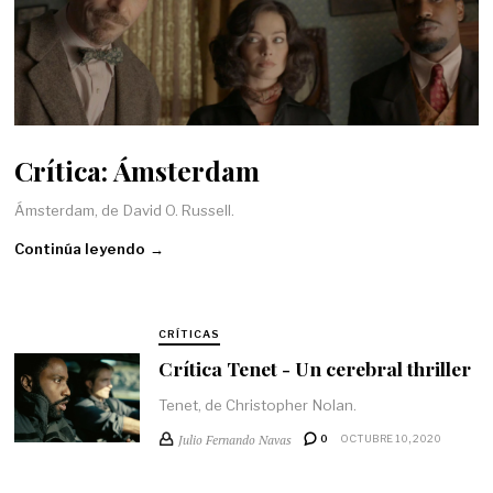
Crítica: Ámsterdam
Ámsterdam, de David O. Russell.
Continúa leyendo →
CRÍTICAS
Crítica Tenet - Un cerebral thriller
Tenet, de Christopher Nolan.
Julio Fernando Navas
0
OCTUBRE 10, 2020