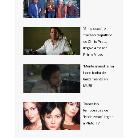
'Sin piedad', el
fracaso taquillero
de Chris Pratt,
llega a Amazon
Prime Video
'Mente maestra' ya
tiene fecha de
lanzamiento en
MUBI
Todas las
temporadas de
'Hechizeras' llegan
a Pluto TV