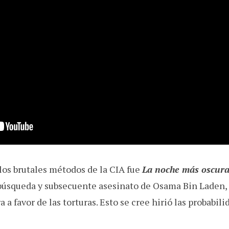
 los brutales métodos de la CIA fue
La noche más oscur
 búsqueda y subsecuente asesinato de Osama Bin Laden, r
a favor de las torturas. Esto se cree hirió las probabili