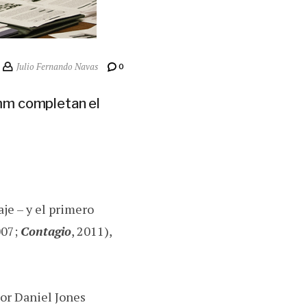
Julio Fernando Navas
0
amm completan el
je – y el primero
007;
Contagio
, 2011),
dor Daniel Jones