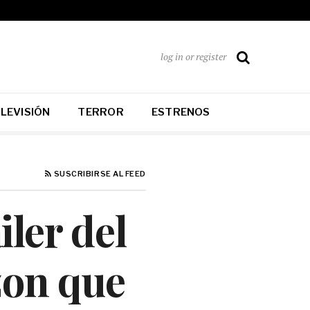
log in or register
LEVISIÓN
TERROR
ESTRENOS
SUSCRIBIRSE AL FEED
iler del
zon que