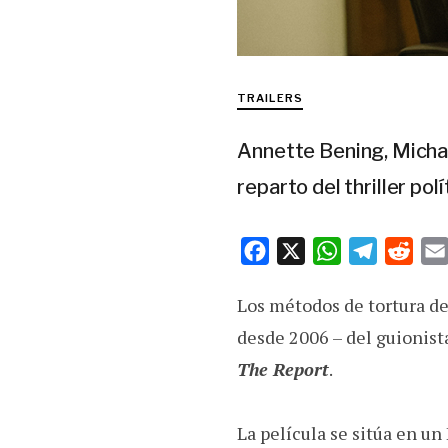
TRAILERS
Annette Bening, Michae
reparto del thriller polí
F
X
W
T
R
a
h
e
e
Los métodos de tortura de
c
a
l
d
e
t
e
d
desde 2006 – del guionist
b
s
g
i
The Report
.
o
A
r
t
o
p
a
La película se sitúa en un
k
p
m