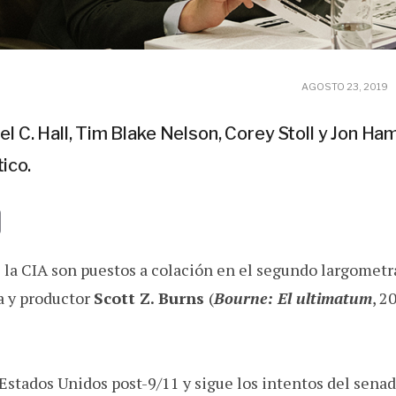
AGOSTO 23, 2019
l C. Hall, Tim Blake Nelson, Corey Stoll y Jon H
tico.
E
m
 la CIA son puestos a colación en el segundo largometra
a
i
a y productor
Scott Z. Burns
(
Bourne: El ultimatum
, 2
l
 Estados Unidos post-9/11 y sigue los intentos del sena