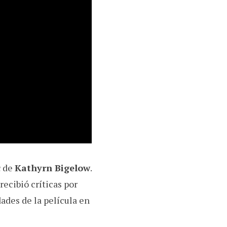
a
de
Kathyrn Bigelow
.
ecibió críticas por
dades de la película en