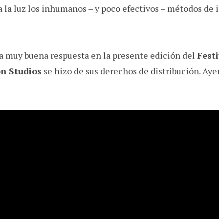
 a la luz los inhumanos – y poco efectivos – métodos de
na muy buena respuesta en la presente edición del
Festi
n Studios
se hizo de sus derechos de distribución. Aye