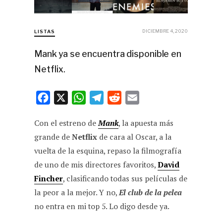
DICIEMBRE 4, 2020
LISTAS
Mank ya se encuentra disponible en
Netflix.
F
X
W
T
R
E
a
h
e
e
m
Con el estreno de
Mank
, la apuesta más
c
a
l
d
a
grande de
Netflix
de cara al Oscar, a la
e
t
e
d
i
vuelta de la esquina, repaso la filmografía
b
s
g
i
l
de uno de mis directores favoritos,
David
o
A
r
t
Fincher
, clasificando todas sus películas de
o
p
a
la peor a la mejor. Y no,
El club de la pelea
k
p
m
no entra en mi top 5. Lo digo desde ya.