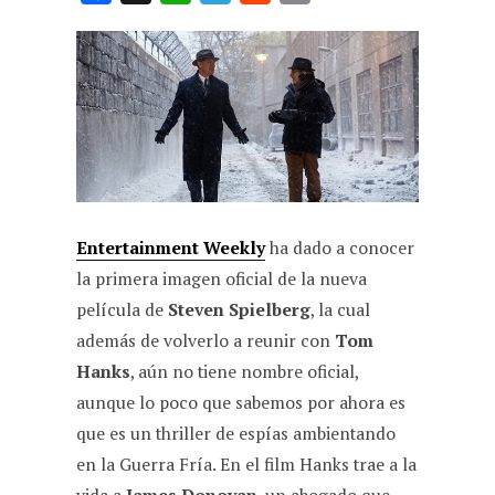
a
h
e
e
m
c
a
l
d
a
e
t
e
d
i
b
s
g
i
l
o
A
r
t
o
p
a
k
p
m
Entertainment Weekly
ha dado a conocer
la primera imagen oficial de la nueva
película de
Steven Spielberg
, la cual
además de volverlo a reunir con
Tom
Hanks
, aún no tiene nombre oficial,
aunque lo poco que sabemos por ahora es
que es un thriller de espías ambientando
en la Guerra Fría. En el film Hanks trae a la