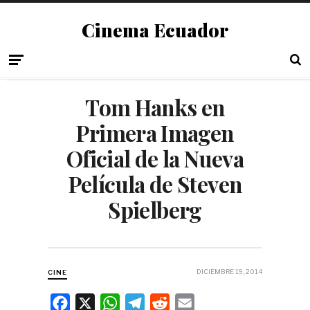
Cinema Ecuador
Tom Hanks en
Primera Imagen
Oficial de la Nueva
Película de Steven
Spielberg
DICIEMBRE 19, 2014
CINE
F
X
W
T
R
E