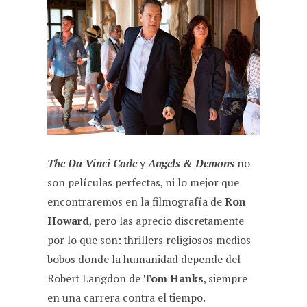
c
a
l
d
a
e
t
e
d
i
b
s
g
i
l
o
A
r
t
o
p
a
k
p
m
The Da Vinci Code
y
Angels & Demons
no
son películas perfectas, ni lo mejor que
encontraremos en la filmografía de
Ron
Howard
, pero las aprecio discretamente
por lo que son: thrillers religiosos medios
bobos donde la humanidad depende del
Robert Langdon de
Tom Hanks
, siempre
en una carrera contra el tiempo.