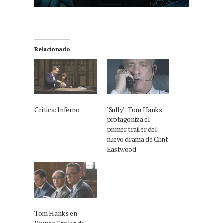
Relacionado
Crítica: Inferno
‘Sully’: Tom Hanks
protagoniza el
primer trailer del
nuevo drama de Clint
Eastwood
Tom Hanks en
Primer Trailer de