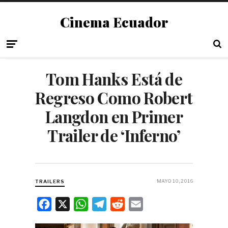
Cinema Ecuador
Tom Hanks Está de
Regreso Como Robert
Langdon en Primer
Trailer de ‘Inferno’
MAYO 10, 2016
TRAILERS
F
X
W
T
R
E
a
h
e
e
m