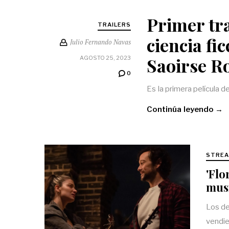
Primer trai
TRAILERS
ciencia fi
Julio Fernando Navas
Saoirse R
AGOSTO 25, 2023
0
Es la primera película d
Continúa leyendo →
STREA
'Flo
mus
Los de
vendie