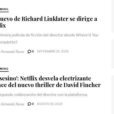
MING
uevo de Richard Linklater se dirige a
lix
primera película de ficción del director desde Where'd You
ernadette?
o Fernando Navas
0
SEPTIEMBRE 20, 2023
MING
asesino': Netflix desvela electrizante
ce del nuevo thriller de David Fincher
segunda colaboración del director con la plataforma.
o Fernando Navas
0
AGOSTO 30, 2023