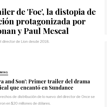
ler de 'Foe', la distopia de
cción protagonizada por
onan y Paul Mescal
el director de Lion desde 2018.
MING
ra and Son': Primer trailer del drama
ical que encantó en Sundance
rechos de distribución de lo nuevo del director de Once se
ron en $20 millones de dólares.