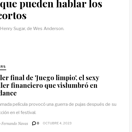
 que pueden hablar los
cortos
 Henry Sugar, de Wes Anderson.
ERS
ler final de 'Juego limpio', el sexy
ller financiero que vislumbró en
dance
amada película provocó una guerra de pujas después de su
ión en el festival.
o Fernando Navas
0
OCTUBRE 4, 2023