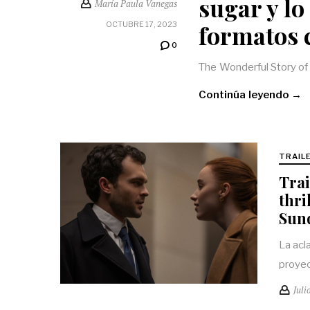
sugar y lo
María Paula Vanegas
formatos 
OCTUBRE 17, 2023
0
The Wonderful Story of
Continúa leyendo →
TRAIL
Trai
thri
Sun
La acl
proyecc
Juli