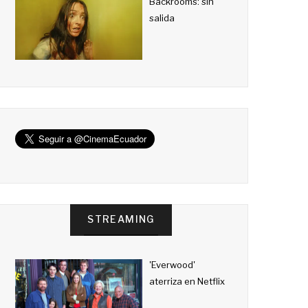
Backrooms: sin
salida
STREAMING
'Everwood'
aterriza en Netflix