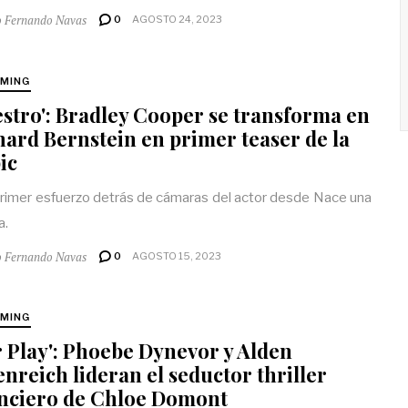
o Fernando Navas
0
AGOSTO 24, 2023
MING
stro': Bradley Cooper se transforma en
ard Bernstein en primer teaser de la
ic
primer esfuerzo detrás de cámaras del actor desde Nace una
a.
o Fernando Navas
0
AGOSTO 15, 2023
MING
r Play': Phoebe Dynevor y Alden
nreich lideran el seductor thriller
anciero de Chloe Domont