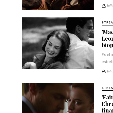
Juli
STREA
'Mae
Leon
biop
Es el 
estrell
Juli
STREA
'Fai
Ehre
fin