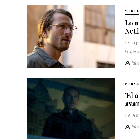
STREA
Lo n
Netf
Es la 
Go, B
Juli
STREA
'El 
avan
Es la 
Juli