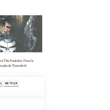
rá The Punisher Para la
ada de ‘Daredevil
L
NETFLIX