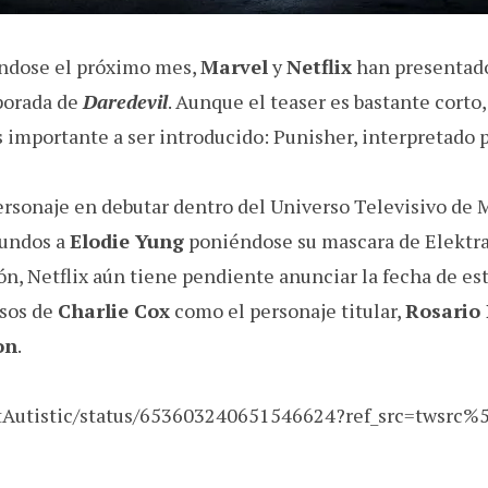
ndose el próximo mes,
Marvel
y
Netflix
han presentado
mporada de
Daredevil
. Aunque el teaser es bastante corto
 importante a ser introducido: Punisher, interpretado 
ersonaje en debutar dentro del Universo Televisivo de M
gundos a
Elodie Yung
poniéndose su mascara de Elektra
ón, Netflix aún tiene pendiente anunciar la fecha de estr
esos de
Charlie Cox
como el personaje titular,
Rosario
on
.
otAutistic/status/653603240651546624?ref_src=twsrc%