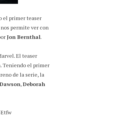
 el primer teaser
, nos permite ver con
por
Jon Bernthal
.
arvel. El teaser
. Teniendo el primer
eno de la serie, la
 Dawson
,
Deborah
5Etfw