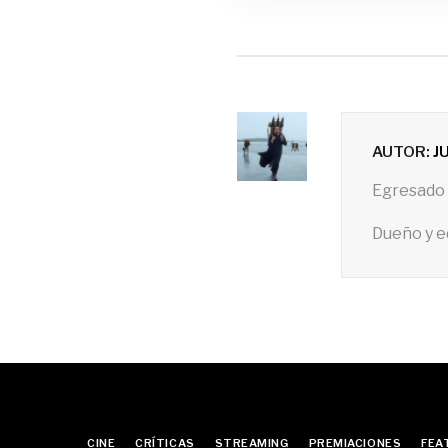
AUTOR:
J
Egresado 
Dueño y e
CINE
CRÍTICAS
STREAMING
PREMIACIONES
FEA