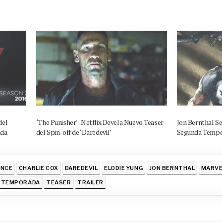
del
‘The Punisher’: Netflix Devela Nuevo Teaser
Jon Bernthal Se
ada
del Spin-off de ‘Daredevil’
Segunda Tempor
ANCE
CHARLIE COX
DAREDEVIL
ELODIE YUNG
JON BERNTHAL
MARVE
 TEMPORADA
TEASER
TRAILER