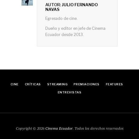
AUTOR:
JULIO FERNANDO
NAVAS
Egresado de cine.
Dueño y editor en jefe de Cinema
Ecuador desde 2013.
CINE
CRÍTICAS
STREAMING
PREMIACIONES
FEATURES
ENTREVISTAS
Copyright © 2026
Cinema Ecuador
. Todos los derechos reservados