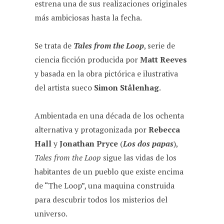
estrena una de sus realizaciones originales
e
t
e
d
i
más ambiciosas hasta la fecha.
b
s
g
i
l
o
A
r
t
Se trata de
Tales from the Loop
, serie de
o
p
a
ciencia ficción producida por
Matt Reeves
k
p
m
y basada en la obra pictórica e ilustrativa
del artista sueco
Simon Stålenhag
.
Ambientada en una década de los ochenta
alternativa y protagonizada por
Rebecca
Hall
y
Jonathan Pryce
(
Los dos papas
),
Tales from the Loop
sigue las vidas de los
habitantes de un pueblo que existe encima
de “The Loop”, una maquina construida
para descubrir todos los misterios del
universo.