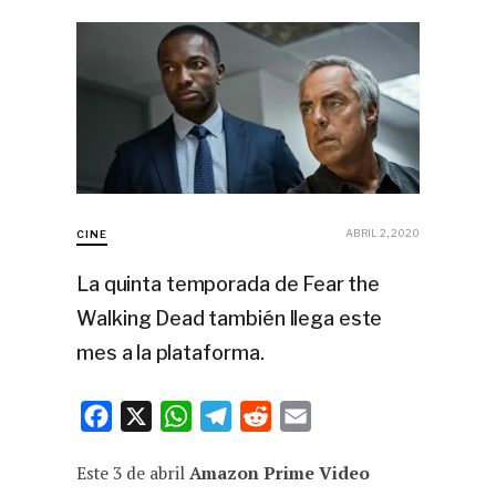
ABRIL 2, 2020
CINE
La quinta temporada de Fear the
Walking Dead también llega este
mes a la plataforma.
F
X
W
T
R
E
a
h
e
e
m
Este 3 de abril
Amazon Prime Video
c
a
l
d
a