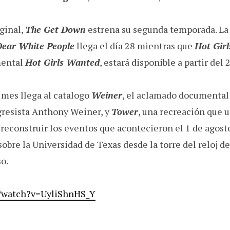
ginal,
The Get Down
estrena su segunda temporada. La 
Dear
White People
llega el día 28 mientras que
Hot Gir
mental
Hot Girls
Wanted
, estará disponible a partir del 
 mes llega al catalogo
Weiner
, el aclamado documental 
gresista Anthony Weiner, y
Tower
, una recreación que 
reconstruir los eventos que acontecieron el 1 de agost
sobre la Universidad de Texas desde la torre del reloj 
o.
m/watch?v=UyliShnHS_Y