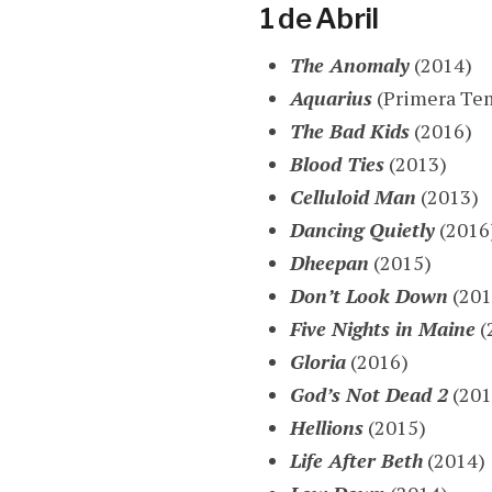
1 de Abril
The Anomaly
(2014)
Aquarius
(Primera Te
The Bad Kids
(2016)
Blood Ties
(2013)
Celluloid Man
(2013)
Dancing Quietly
(2016
Dheepan
(2015)
Don’t Look Down
(201
Five Nights in Maine
(
Gloria
(2016)
God’s Not Dead 2
(201
Hellions
(2015)
Life After Beth
(2014)