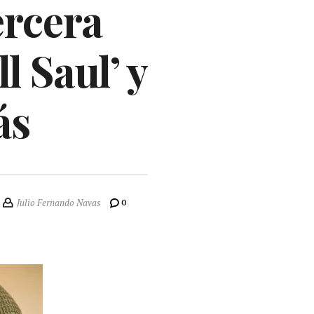
ercera
 Saul’ y
ás
Julio Fernando Navas
0