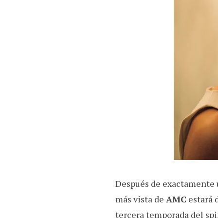
b
s
g
i
o
A
r
t
o
p
a
k
p
m
Después de exactamente 
más vista de
AMC
estará d
tercera temporada del spi