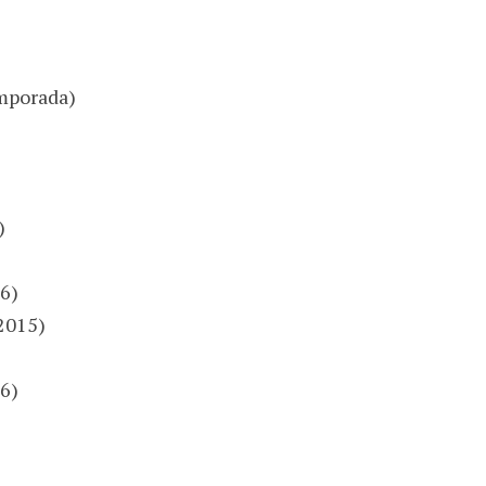
mporada)
)
6)
2015)
6)