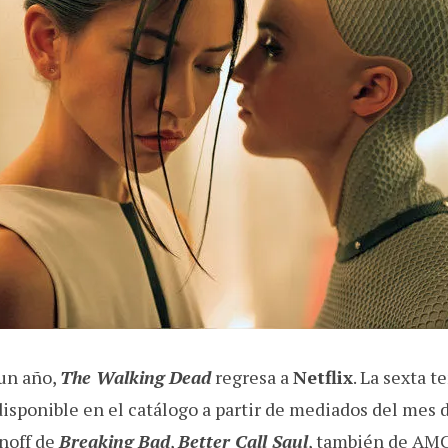
l
un año,
The Walking Dead
regresa a
Netflix
. La sexta t
isponible en el catálogo a partir de mediados del mes de
noff de
Breaking Bad
,
Better Call Saul
, también de AMC