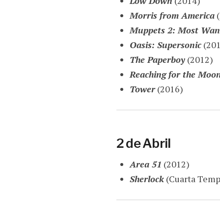
Low Down
(2014)
Morris from America
(
Muppets 2: Most Wan
Oasis: Supersonic
(201
The Paperboy
(2012)
Reaching for the Moo
Tower
(2016)
2 de Abril
Area 51
(2012)
Sherlock
(Cuarta Temp