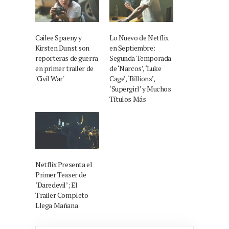
Cailee Spaeny y
Lo Nuevo de Netflix
Kirsten Dunst son
en Septiembre:
reporteras de guerra
Segunda Temporada
en primer trailer de
de ‘Narcos’, ‘Luke
'Civil War'
Cage’, ‘Billions’,
‘Supergirl’ y Muchos
Títulos Más
Netflix Presenta el
Primer Teaser de
‘Daredevil’; El
Trailer Completo
Llega Mañana