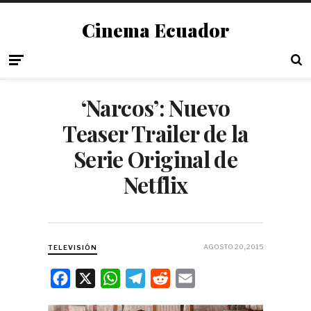
Cinema Ecuador
‘Narcos’: Nuevo
Teaser Trailer de la
Serie Original de
Netflix
AGOSTO 20, 2015
TELEVISIÓN
F
X
W
T
R
E
a
h
e
e
m