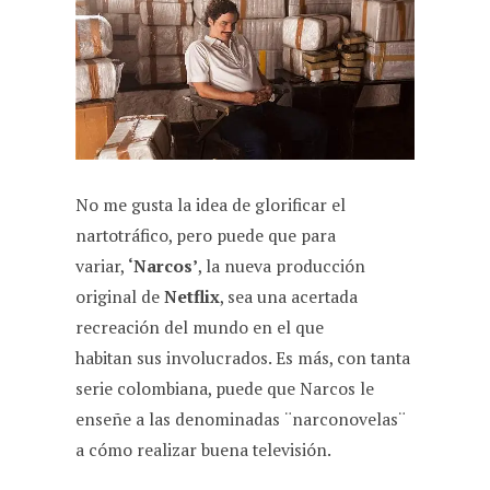
c
a
l
d
a
e
t
e
d
i
b
s
g
i
l
o
A
r
t
o
p
a
k
p
m
No me gusta la idea de glorificar el
nartotráfico, pero puede que para
variar,
‘Narcos’
, la nueva producción
original de
Netflix
, sea una acertada
recreación del mundo en el que
habitan sus involucrados. Es más, con tanta
serie colombiana, puede que Narcos le
enseñe a las denominadas ¨narconovelas¨
a cómo realizar buena televisión.