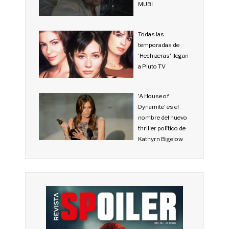
MUBI
Todas las
temporadas de
'Hechizeras' llegan
a Pluto TV
'A House of
Dynamite' es el
nombre del nuevo
thriller político de
Kathyrn Bigelow