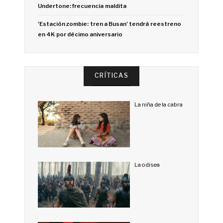
Undertone: frecuencia maldita
'Estación zombie: tren a Busan' tendrá reestreno
en 4K por décimo aniversario
CRÍTICAS
La niña de la cabra
La odisea