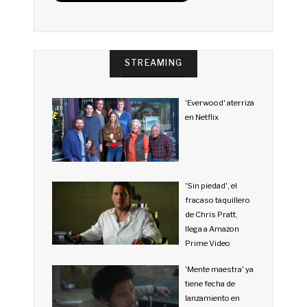
STREAMING
'Everwood' aterriza
en Netflix
'Sin piedad', el
fracaso taquillero
de Chris Pratt,
llega a Amazon
Prime Video
'Mente maestra' ya
tiene fecha de
lanzamiento en