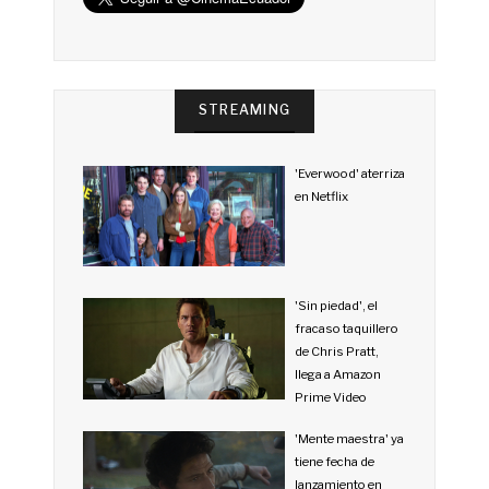
STREAMING
'Everwood' aterriza
en Netflix
'Sin piedad', el
fracaso taquillero
de Chris Pratt,
llega a Amazon
Prime Video
'Mente maestra' ya
tiene fecha de
lanzamiento en