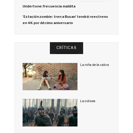
Undertone: frecuencia maldita
'Estación zombie: tren a Busan' tendrá reestreno
en 4K por décimo aniversario
CRÍTICAS
La niña de la cabra
La odisea