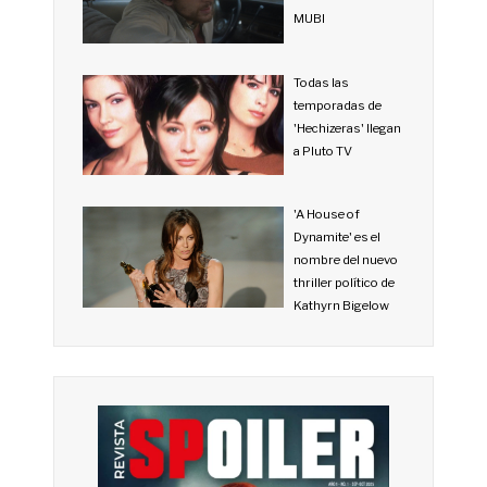
MUBI
Todas las
temporadas de
'Hechizeras' llegan
a Pluto TV
'A House of
Dynamite' es el
nombre del nuevo
thriller político de
Kathyrn Bigelow