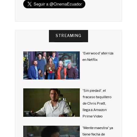
STREAMING
'Everwood' aterriza
en Netflix
'Sin piedad', el
fracaso taquillero
de Chris Pratt,
llega a Amazon
Prime Video
'Mente maestra' ya
tiene fecha de