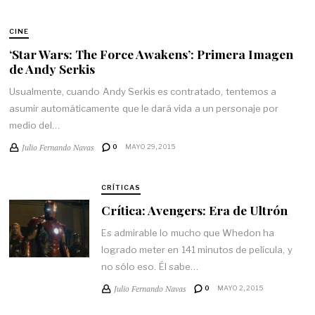
CINE
‘Star Wars: The Force Awakens’: Primera Imagen
de Andy Serkis
Usualmente, cuando Andy Serkis es contratado, tentemos a
asumir automáticamente que le dará vida a un personaje por
medio del…
Julio Fernando Navas
0
MAYO 29, 2015
CRÍTICAS
Crítica: Avengers: Era de Ultrón
Es admirable lo mucho que Whedon ha
logrado meter en 141 minutos de película, y
no sólo eso. Él sabe…
Julio Fernando Navas
0
MAYO 2, 2015