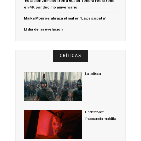
'Estación zombie: tren a Busan' tendrá reestreno
en 4K por décimo aniversario
Maika Monroe abraza el mal en 'La psicópata'
El día de la revelación
CRÍTICAS
La odisea
Undertone:
frecuencia maldita