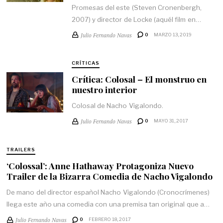
Promesas del este (Steven Cronenbergh,
2007) y director de Locke (aquél film en…
Julio Fernando Navas
0
MARZO 13, 2019
CRÍTICAS
Crítica: Colosal – El monstruo en
nuestro interior
Colosal de Nacho Vigalondo.
Julio Fernando Navas
0
MAYO 31, 2017
TRAILERS
‘Colossal’: Anne Hathaway Protagoniza Nuevo
Trailer de la Bizarra Comedia de Nacho Vigalondo
De mano del director español Nacho Vigalondo (Cronocrímenes)
llega este año una comedia con una premisa tan original que a…
Julio Fernando Navas
0
FEBRERO 18, 2017