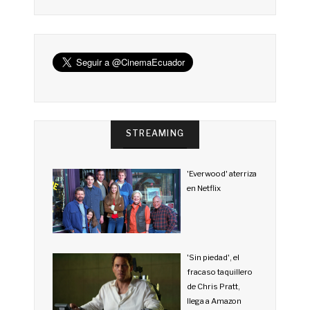
STREAMING
'Everwood' aterriza
en Netflix
'Sin piedad', el
fracaso taquillero
de Chris Pratt,
llega a Amazon