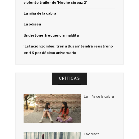
violento trailer de 'Noche sin paz 2'
La niña de la cabra
La odisea
Undertone: frecuencia maldita
'Estación zombie: tren a Busan' tendrá reestreno
en 4K por décimo aniversario
CRÍTICAS
La niña de la cabra
La odisea