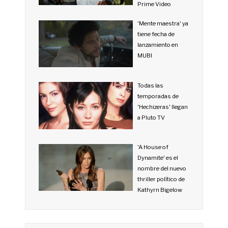
Prime Video
'Mente maestra' ya
tiene fecha de
lanzamiento en
MUBI
Todas las
temporadas de
'Hechizeras' llegan
a Pluto TV
'A House of
Dynamite' es el
nombre del nuevo
thriller político de
Kathyrn Bigelow