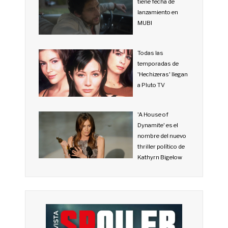
tiene fecha de
lanzamiento en
MUBI
Todas las
temporadas de
'Hechizeras' llegan
a Pluto TV
'A House of
Dynamite' es el
nombre del nuevo
thriller político de
Kathyrn Bigelow