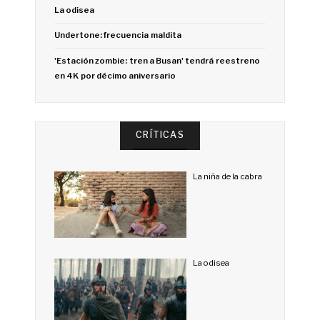
La odisea
Undertone: frecuencia maldita
'Estación zombie: tren a Busan' tendrá reestreno
en 4K por décimo aniversario
CRÍTICAS
La niña de la cabra
La odisea