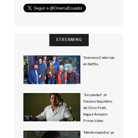
STREAMING
'Everwood' aterriza
en Netflix
'Sin piedad', el
fracaso taquillero
de Chris Pratt,
llega a Amazon
Prime Video
'Mente maestra' ya