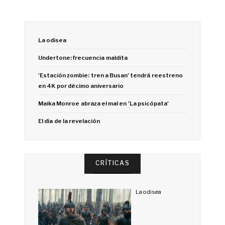
La odisea
Undertone: frecuencia maldita
'Estación zombie: tren a Busan' tendrá reestreno
en 4K por décimo aniversario
Maika Monroe abraza el mal en 'La psicópata'
El día de la revelación
CRÍTICAS
La odisea