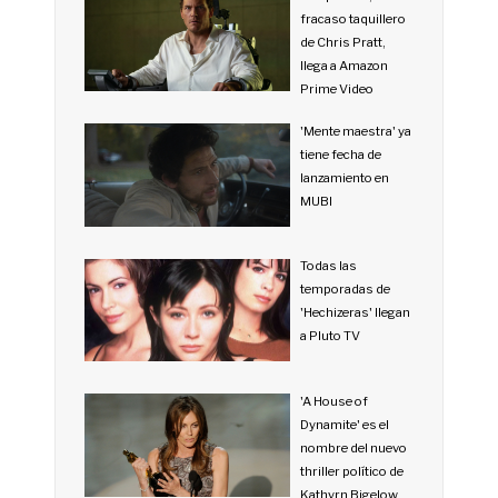
fracaso taquillero
de Chris Pratt,
llega a Amazon
Prime Video
'Mente maestra' ya
tiene fecha de
lanzamiento en
MUBI
Todas las
temporadas de
'Hechizeras' llegan
a Pluto TV
'A House of
Dynamite' es el
nombre del nuevo
thriller político de
Kathyrn Bigelow