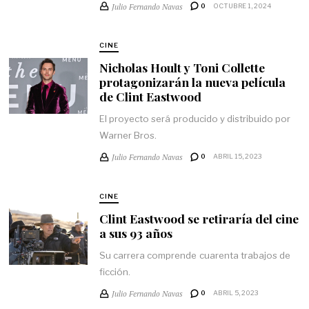
Julio Fernando Navas
0
OCTUBRE 1, 2024
CINE
Nicholas Hoult y Toni Collette
protagonizarán la nueva película
de Clint Eastwood
El proyecto será producido y distribuido por
Warner Bros.
Julio Fernando Navas
0
ABRIL 15, 2023
CINE
Clint Eastwood se retiraría del cine
a sus 93 años
Su carrera comprende cuarenta trabajos de
ficción.
Julio Fernando Navas
0
ABRIL 5, 2023