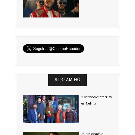
STREAMING
'Everwood' aterriza
en Netflix
'Sin piedad', el