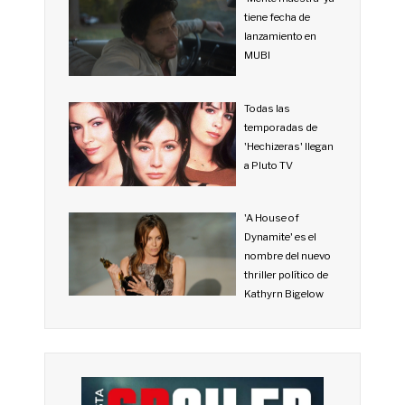
tiene fecha de
lanzamiento en
MUBI
Todas las
temporadas de
'Hechizeras' llegan
a Pluto TV
'A House of
Dynamite' es el
nombre del nuevo
thriller político de
Kathyrn Bigelow