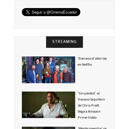
STREAMING
'Everwood' aterriza
en Netflix
'Sin piedad', el
fracaso taquillero
de Chris Pratt,
llega a Amazon
Prime Video
'Mente maestra' ya