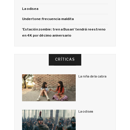
La odisea
Undertone: frecuencia maldita
'Estación zombie: tren a Busan' tendrá reestreno
en 4K por décimo aniversario
CRÍTICAS
La niña de la cabra
La odisea